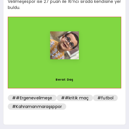
Velimeşespor ise 27 puan ile 16’ncı sırada kendisine yer
buldu.
Berat Daş
##Ergenevelimeşe
##kritik maç
#futbol
#Kahramanmaraşsppor