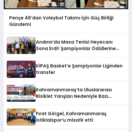
Pençe 46’dan Voleybol Takımı İçin Güç Birliği
Gündemi
Andırın’da Masa Tenisi Heyecanı
Sona Erdi! Şampiyonlar Ödüllerine
Kavuştu
KİPAŞ Basket’e Şampiyonlar Liginden
transfer
Kahramanmaraş’ta Uluslararası
Bisiklet Yarışları Nedeniyle Bazı
Güzergahlar Trafiğe Kapatılacak
Fırat Görgel, Kahramanmaraş
İstiklalspor’u misafir etti