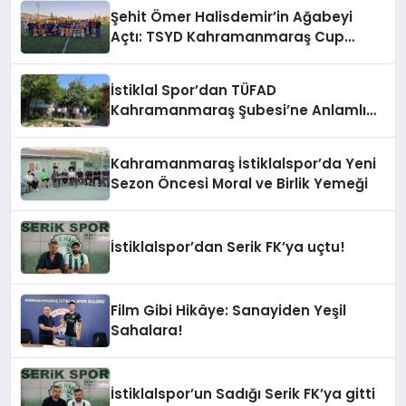
Şehit Ömer Halisdemir’in Ağabeyi
Açtı: TSYD Kahramanmaraş Cup
Başladı!
İstiklal Spor’dan TÜFAD
Kahramanmaraş Şubesi’ne Anlamlı
Ziyaret
Kahramanmaraş İstiklalspor’da Yeni
Sezon Öncesi Moral ve Birlik Yemeği
İstiklalspor’dan Serik FK’ya uçtu!
Film Gibi Hikâye: Sanayiden Yeşil
Sahalara!
İstiklalspor’un Sadığı Serik FK’ya gitti