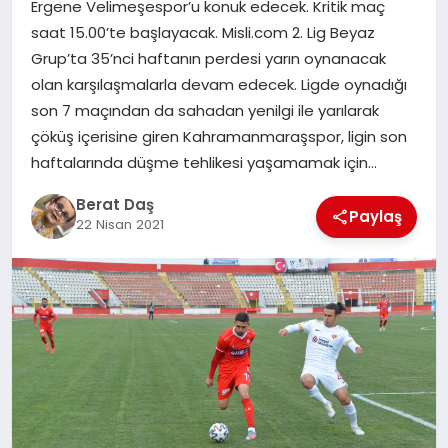
Ergene Velimeşespor’u konuk edecek. Kritik maç
saat 15.00’te başlayacak. Misli.com 2. Lig Beyaz
GÖKSUN
Grup’ta 35’nci haftanın perdesi yarın oynanacak
olan karşılaşmalarla devam edecek. Ligde oynadığı
son 7 maçından da sahadan yenilgi ile yarılarak
TÜRKOĞLU
çöküş içerisine giren Kahramanmaraşspor, ligin son
haftalarında düşme tehlikesi yaşamamak için…
PAZARCIK
Berat Daş
Paylaş
22 Nisan 2021
KÜNYE
NURHAK