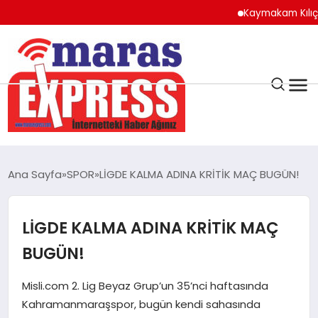
Kaymakam Kılıç’tan Ka
K.MARAŞ
HAVA DURUMU
Ana Sayfa
SPOR
LİGDE KALMA ADINA KRİTİK MAÇ BUGÜN!
ANDIRIN
LİGDE KALMA ADINA KRİTİK MAÇ
AFŞİN
BUGÜN!
ÇAĞLAYANCERİT
Misli.com 2. Lig Beyaz Grup’un 35’nci haftasında
Kahramanmaraşspor, bugün kendi sahasında
BİZE ULAŞIN