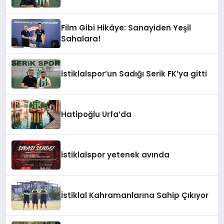
Film Gibi Hikâye: Sanayiden Yeşil
Sahalara!
İstiklalspor’un Sadığı Serik FK’ya gitti
Hatipoğlu Urfa’da
İstiklalspor yetenek avında
İstiklal Kahramanlarına Sahip Çıkıyor