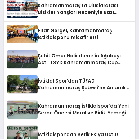
Kahramanmaraş’ta Uluslararası
Bisiklet Yarışları Nedeniyle Bazı
Güzergahlar Trafiğe Kapatılacak
Fırat Görgel, Kahramanmaraş
İstiklalspor’u misafir etti
Şehit Ömer Halisdemir’in Ağabeyi
Açtı: TSYD Kahramanmaraş Cup
Başladı!
İstiklal Spor’dan TÜFAD
Kahramanmaraş Şubesi’ne Anlamlı
Ziyaret
Kahramanmaraş İstiklalspor’da Yeni
Sezon Öncesi Moral ve Birlik Yemeği
İstiklalspor’dan Serik FK’ya uçtu!