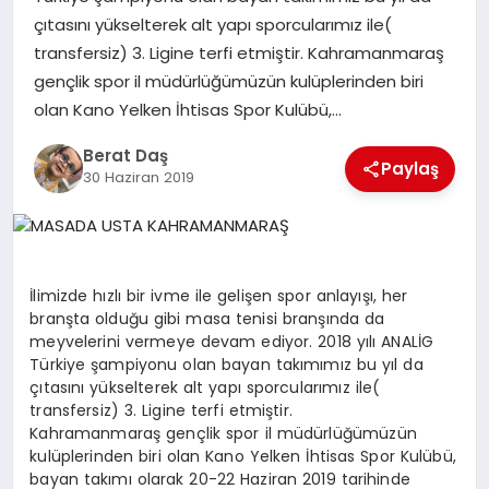
çıtasını yükselterek alt yapı sporcularımız ile(
transfersiz) 3. Ligine terfi etmiştir. Kahramanmaraş
GÖKSUN
gençlik spor il müdürlüğümüzün kulüplerinden biri
olan Kano Yelken İhtisas Spor Kulübü,…
TÜRKOĞLU
Berat Daş
Paylaş
30 Haziran 2019
PAZARCIK
KÜNYE
İlimizde hızlı bir ivme ile gelişen spor anlayışı, her
branşta olduğu gibi masa tenisi branşında da
NURHAK
meyvelerini vermeye devam ediyor. 2018 yılı ANALİG
Türkiye şampiyonu olan bayan takımımız bu yıl da
çıtasını yükselterek alt yapı sporcularımız ile(
transfersiz) 3. Ligine terfi etmiştir.
Kahramanmaraş gençlik spor il müdürlüğümüzün
kulüplerinden biri olan Kano Yelken İhtisas Spor Kulübü,
bayan takımı olarak 20-22 Haziran 2019 tarihinde