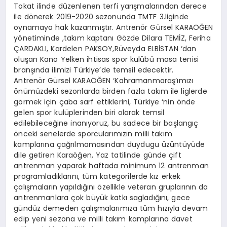
Tokat ilinde düzenlenen terfi yarışmalarından derece
ile dönerek 2019-2020 sezonunda TMTF 3.liginde
oynamaya hak kazanmıştır. Antrenör Gürsel KARAÖĞEN
yönetiminde ,takım kaptanı Gözde Dilara TEMİZ, Feriha
ÇARDAKLI, Kardelen PAKSOY,Rüveyda ELBİSTAN ‘dan
oluşan Kano Yelken ihtisas spor kulübü masa tenisi
branşında ilimizi Türkiye’de temsil edecektir.
Antrenör Gürsel KARAÖĞEN ‘Kahramanmaraş’ımızı
önümüzdeki sezonlarda birden fazla takım ile liglerde
görmek için çaba sarf ettiklerini, Türkiye ‘nin önde
gelen spor kulüplerinden biri olarak temsil
edilebileceğine inanıyoruz, bu sadece bir başlangıç
önceki senelerde sporcularımızın milli takım
kamplarına çağrılmamasından duydugu üzüntüyüde
dile getiren Karaöğen, Yaz tatilinde günde çift
antrenman yaparak haftada minimum 12 antrenman
programladıklarını, tüm kategorilerde kız erkek
çalışmaların yapıldığını özellikle veteran gruplarının da
antrenmanlara çok büyük katkı sagladığını, gece
gündüz demeden çalışmalarımıza tüm hızıyla devam
edip yeni sezona ve milli takım kamplarına davet