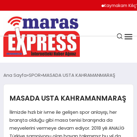
Kaymakam Kılıç’tan Ka
K.MARAŞ
HAVA DURUMU
Ana Sayfa
SPOR
MASADA USTA KAHRAMANMARAŞ
ANDIRIN
MASADA USTA KAHRAMANMARAŞ
AFŞİN
İlimizde hızlı bir ivme ile gelişen spor anlayışı, her
ÇAĞLAYANCERİT
branşta olduğu gibi masa tenisi branşında da
meyvelerini vermeye devam ediyor. 2018 yılı ANALİG
Türkiye şampiyonu olan bayan takımımız bu yıl da
BİZE ULAŞIN