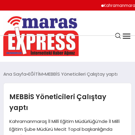
Kahramanmaraş’ın Doğ
K.MARAŞ
HAVA DURUMU
Ana Sayfa
EĞİTİM
MEBBİS Yöneticileri Çalıştay yaptı
ANDIRIN
MEBBİS Yöneticileri Çalıştay
AFŞİN
yaptı
ÇAĞLAYANCERİT
Kahramanmaraş İl Millî Eğitim Müdürlüğü’nde İl Millî
Eğitim Şube Müdürü Mecit Topal başkanlığında
BİZE ULAŞIN