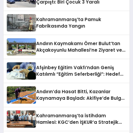
Çarpıştı: Biri Çocuk 3 Yaralı
Kahramanmaraş’ta Pamuk
Fabrikasında Yangın
Andırın Kaymakamı Ömer Bulut’tan
Akçakoyunlu Mahallesi’ne Ziyaret ve
İnceleme
Afşinbey Eğitim Vakfı’ndan Geniş
Katılımlı “Eğitim Seferberliği”: Hedef
100 Öğrenciye Burs ve Yeni Hizmet
Binası
Andırın’da Hasat Bitti, Kazanlar
Kaynamaya Başladı: Akifiye’de Bulgur
Telaşı!
Kahramanmaraş’ta İstihdam
Hamlesi: KGC’den İŞKUR’a Stratejik
Ziyaret