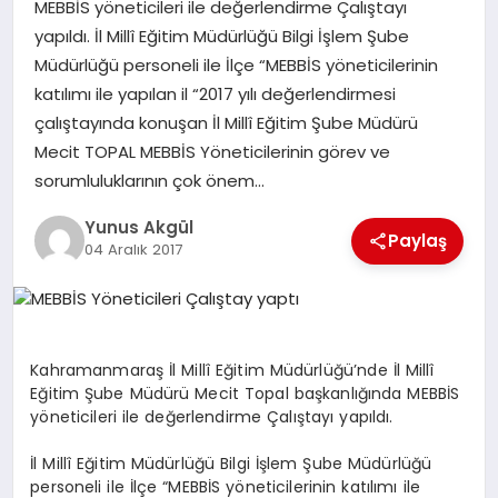
MEBBİS yöneticileri ile değerlendirme Çalıştayı
yapıldı. İl Millî Eğitim Müdürlüğü Bilgi İşlem Şube
GÖKSUN
Müdürlüğü personeli ile İlçe “MEBBİS yöneticilerinin
katılımı ile yapılan il “2017 yılı değerlendirmesi
çalıştayında konuşan İl Millî Eğitim Şube Müdürü
TÜRKOĞLU
Mecit TOPAL MEBBİS Yöneticilerinin görev ve
sorumluluklarının çok önem…
PAZARCIK
Yunus Akgül
Paylaş
04 Aralık 2017
KÜNYE
NURHAK
Kahramanmaraş İl Millî Eğitim Müdürlüğü’nde İl Millî
Eğitim Şube Müdürü Mecit Topal başkanlığında MEBBİS
yöneticileri ile değerlendirme Çalıştayı yapıldı.
İl Millî Eğitim Müdürlüğü Bilgi İşlem Şube Müdürlüğü
personeli ile İlçe “MEBBİS yöneticilerinin katılımı ile