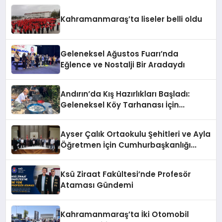
Kahramanmaraş’ta liseler belli oldu
Geleneksel Ağustos Fuarı’nda
Eğlence ve Nostalji Bir Aradaydı
Andırın’da Kış Hazırlıkları Başladı:
Geleneksel Köy Tarhanası İçin
Kazanlar Kaynıyor!
Ayser Çalık Ortaokulu Şehitleri ve Ayla
Öğretmen İçin Cumhurbaşkanlığı
Külliyesi’nde Anlamlı Kabul
Ksü Ziraat Fakültesi’nde Profesör
Ataması Gündemi
Kahramanmaraş’ta İki Otomobil