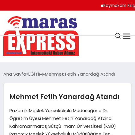
Kaymakam Kılıç’tan K
K.MARAŞ
HAVA DURUMU
Ana Sayfa
EĞİTİM
Mehmet Fetih Yanardağ Atandı
ANDIRIN
Mehmet Fetih Yanardağ Atandı
AFŞİN
Pazarcık Meslek Yüksekokulu Müdürlüğüne Dr.
ÇAĞLAYANCERİT
Öğretim Üyesi Mehmet Fetih Yanardağ Atandı
Kahramanmaraş Sütçü İmam Üniversitesi (KSÜ)
Pazarcık Meslek Yüksekokulu Müdürlüğüne Fen-
BİZE ULAŞIN