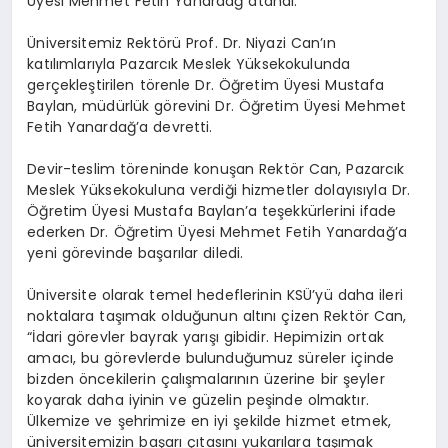
Üyesi Mehmet Fetih Yanardağ atandı.
Üniversitemiz Rektörü Prof. Dr. Niyazi Can’ın
katılımlarıyla Pazarcık Meslek Yüksekokulunda
gerçekleştirilen törenle Dr. Öğretim Üyesi Mustafa
Baylan, müdürlük görevini Dr. Öğretim Üyesi Mehmet
Fetih Yanardağ’a devretti.
Devir-teslim töreninde konuşan Rektör Can, Pazarcık
Meslek Yüksekokuluna verdiği hizmetler dolayısıyla Dr.
Öğretim Üyesi Mustafa Baylan’a teşekkürlerini ifade
ederken Dr. Öğretim Üyesi Mehmet Fetih Yanardağ’a
yeni görevinde başarılar diledi.
Üniversite olarak temel hedeflerinin KSÜ’yü daha ileri
noktalara taşımak olduğunun altını çizen Rektör Can,
“İdari görevler bayrak yarışı gibidir. Hepimizin ortak
amacı, bu görevlerde bulunduğumuz süreler içinde
bizden öncekilerin çalışmalarının üzerine bir şeyler
koyarak daha iyinin ve güzelin peşinde olmaktır.
Ülkemize ve şehrimize en iyi şekilde hizmet etmek,
üniversitemizin başarı çıtasını yukarılara taşımak