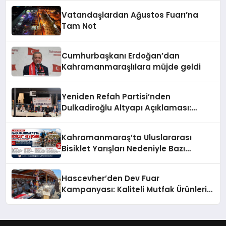
Vatandaşlardan Ağustos Fuarı’na
Tam Not
Cumhurbaşkanı Erdoğan’dan
Kahramanmaraşlılara müjde geldi
Yeniden Refah Partisi’nden
Dulkadiroğlu Altyapı Açıklaması:
“Sorumlusu Belediye Değil”
Kahramanmaraş’ta Uluslararası
Bisiklet Yarışları Nedeniyle Bazı
Güzergahlar Trafiğe Kapatılacak
Hascevher’den Dev Fuar
Kampanyası: Kaliteli Mutfak Ürünleri
Uygun Fiyatlarla Vatandaşlarla
Buluşuyor