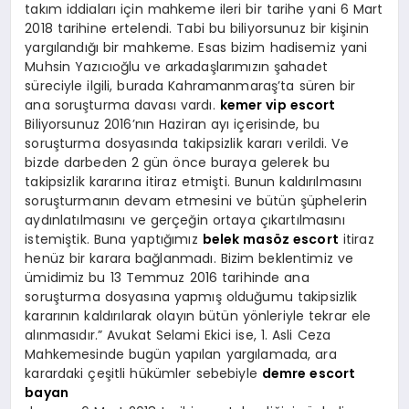
takım iddiaları için mahkeme ileri bir tarihe yani 6 Mart
2018 tarihine ertelendi. Tabi bu biliyorsunuz bir kişinin
yargılandığı bir mahkeme. Esas bizim hadisemiz yani
Muhsin Yazıcıoğlu ve arkadaşlarımızın şahadet
süreciyle ilgili, burada Kahramanmaraş’ta süren bir
ana soruşturma davası vardı.
kemer vip escort
Biliyorsunuz 2016’nın Haziran ayı içerisinde, bu
soruşturma dosyasında takipsizlik kararı verildi. Ve
bizde darbeden 2 gün önce buraya gelerek bu
takipsizlik kararına itiraz etmişti. Bunun kaldırılmasını
soruşturmanın devam etmesini ve bütün şüphelerin
aydınlatılmasını ve gerçeğin ortaya çıkartılmasını
istemiştik. Buna yaptığımız
belek masöz escort
itiraz
henüz bir karara bağlanmadı. Bizim beklentimiz ve
ümidimiz bu 13 Temmuz 2016 tarihinde ana
soruşturma dosyasına yapmış olduğumu takipsizlik
kararının kaldırılarak olayın bütün yönleriyle tekrar ele
alınmasıdır.” Avukat Selami Ekici ise, 1. Asli Ceza
Mahkemesinde bugün yapılan yargılamada, ara
karardaki çeşitli hükümler sebebiyle
demre escort
bayan