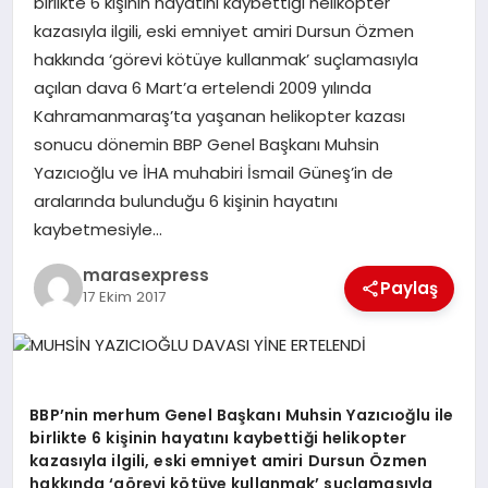
birlikte 6 kişinin hayatını kaybettiği helikopter
kazasıyla ilgili, eski emniyet amiri Dursun Özmen
hakkında ‘görevi kötüye kullanmak’ suçlamasıyla
GÖKSUN
açılan dava 6 Mart’a ertelendi 2009 yılında
Kahramanmaraş’ta yaşanan helikopter kazası
TÜRKOĞLU
sonucu dönemin BBP Genel Başkanı Muhsin
Yazıcıoğlu ve İHA muhabiri İsmail Güneş’in de
PAZARCIK
aralarında bulunduğu 6 kişinin hayatını
kaybetmesiyle…
KÜNYE
marasexpress
Paylaş
17 Ekim 2017
NURHAK
BBP’nin merhum Genel Başkanı Muhsin Yazıcıoğlu ile
birlikte 6 kişinin hayatını kaybettiği helikopter
kazasıyla ilgili, eski emniyet amiri Dursun Özmen
hakkında ‘görevi kötüye kullanmak’ suçlamasıyla