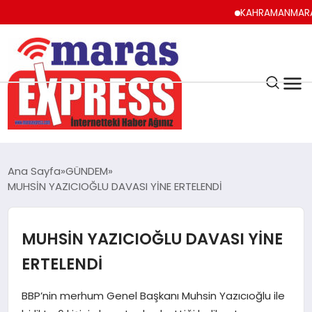
KAHRAMANMARAŞ UYUM
K.MARAŞ
HAVA DURUMU
Ana Sayfa
GÜNDEM
ANDIRIN
MUHSİN YAZICIOĞLU DAVASI YİNE ERTELENDİ
AFŞİN
MUHSİN YAZICIOĞLU DAVASI YİNE
ERTELENDİ
ÇAĞLAYANCERİT
BBP’nin merhum Genel Başkanı Muhsin Yazıcıoğlu ile
BİZE ULAŞIN