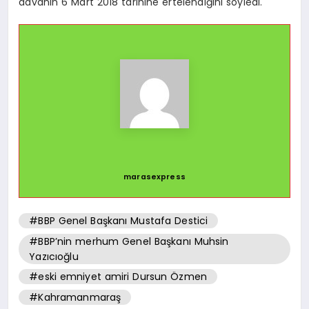
davanın 6 Mart 2018 tarihine ertelendiğini söyledi.
marasexpress
#BBP Genel Başkanı Mustafa Destici
#BBP’nin merhum Genel Başkanı Muhsin
Yazıcıoğlu
#eski emniyet amiri Dursun Özmen
#Kahramanmaraş