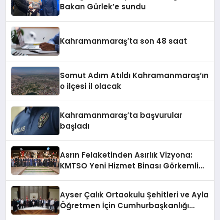
Bakan Gürlek’e sundu
Kahramanmaraş’ta son 48 saat
Somut Adım Atıldı Kahramanmaraş’ın
o ilçesi il olacak
Kahramanmaraş’ta başvurular
başladı
Asrın Felaketinden Asırlık Vizyona:
KMTSO Yeni Hizmet Binası Görkemli
Bir Törenle Açıldı!
Ayser Çalık Ortaokulu Şehitleri ve Ayla
Öğretmen İçin Cumhurbaşkanlığı
Külliyesi’nde Anlamlı Kabul