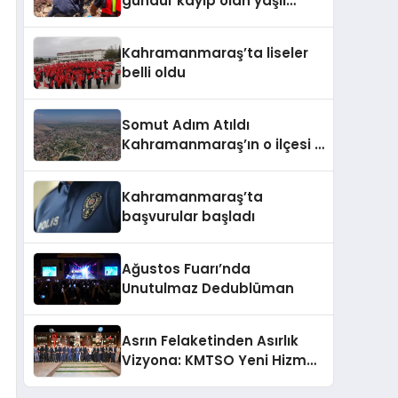
gündür kayıp olan yaşlı
adamın cansız bedeni
barajda bulundu
Kahramanmaraş’ta liseler
belli oldu
Somut Adım Atıldı
Kahramanmaraş’ın o ilçesi il
olacak
Kahramanmaraş’ta
başvurular başladı
Ağustos Fuarı’nda
Unutulmaz Dedublüman
Asrın Felaketinden Asırlık
Vizyona: KMTSO Yeni Hizmet
Binası Görkemli Bir Törenle