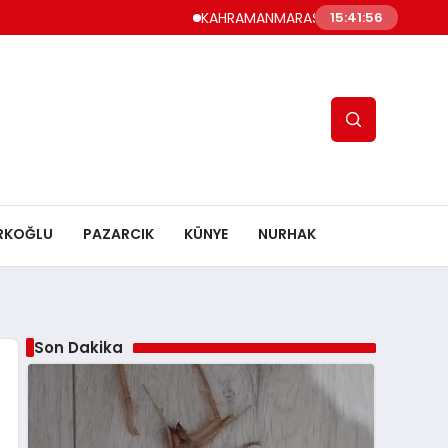
KAHRAMANMARAŞ UYUMA, AMATÖRÜ EZDİRME: G
15:41:57
RKOĞLU
PAZARCIK
KÜNYE
NURHAK
Son Dakika