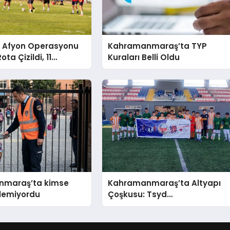
de Afyon Operasyonu
Kahramanmaraş’ta TYP
ota Çizildi, 11
Kuraları Belli Oldu
a Aslan Pençesi
k!
nmaraş’ta kimse
Kahramanmaraş’ta Altyapı
lemiyordu
Çoşkusu: Tsyd
Kahramanmaraş Cup Tüm
Hızıyla Devam Ediyor