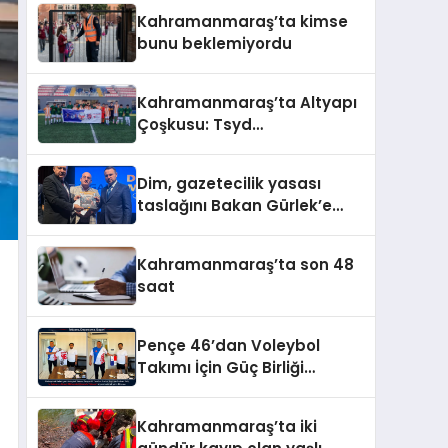
Kahramanmaraş’ta kimse
bunu beklemiyordu
Kahramanmaraş’ta Altyapı
Çoşkusu: Tsyd
Kahramanmaraş Cup Tüm
Hızıyla Devam Ediyor
Dim, gazetecilik yasası
taslağını Bakan Gürlek’e
sundu
Kahramanmaraş’ta son 48
saat
Pençe 46’dan Voleybol
Takımı İçin Güç Birliği
Gündemi
Kahramanmaraş’ta iki