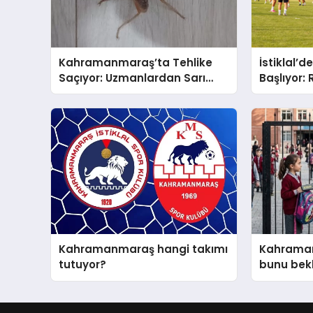
Kahramanmaraş’ta Tehlike
İstiklal’
Saçıyor: Uzmanlardan Sarı
Başlıyor: R
Ömer (Böğ) Uyarısı!
Ağustos’t
Vurulaca
Kahramanmaraş hangi takımı
Kahrama
tutuyor?
bunu bek