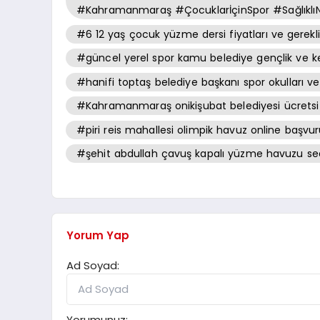
#Kahramanmaraş #ÇocuklarİçinSpor #SağlıklıN
#6 12 yaş çocuk yüzme dersi fiyatları ve gerek
#güncel yerel spor kamu belediye gençlik ve ken
#hanifi toptaş belediye başkanı spor okulları ve 
#Kahramanmaraş onikişubat belediyesi ücretsiz
#piri reis mahallesi olimpik havuz online başvu
#şehit abdullah çavuş kapalı yüzme havuzu sea
Yorum Yap
Ad Soyad:
Yorumunuz: