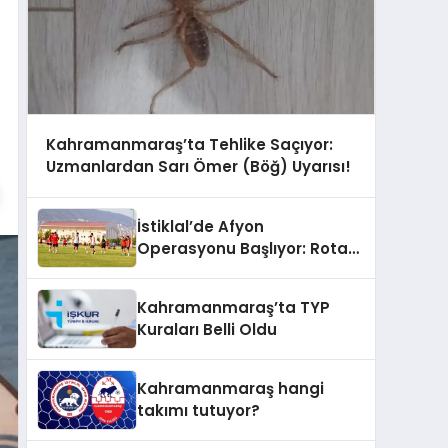
Kahramanmaraş’ta Tehlike Saçıyor:
Uzmanlardan Sarı Ömer (Böğ) Uyarısı!
İstiklal’de Afyon
Operasyonu Başlıyor: Rota
Çizildi, 11 Ağustos’ta Aslan
Pençesi Vurulacak!
Kahramanmaraş’ta TYP
Kuraları Belli Oldu
Kahramanmaraş hangi
takımı tutuyor?