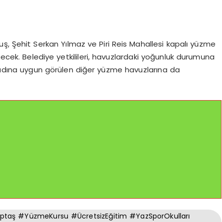
uş, Şehit Serkan Yılmaz ve Piri Reis Mahallesi kapalı yüzme
lecek. Belediye yetkilileri, havuzlardaki yoğunluk durumuna
i adına uygun görülen diğer yüzme havuzlarına da
optaş #YüzmeKursu #ÜcretsizEğitim #YazSporOkulları