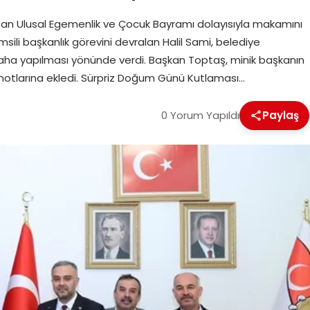
isan Ulusal Egemenlik ve Çocuk Bayramı dolayısıyla makamını
emsili başkanlık görevini devralan Halil Sami, belediye
lı saha yapılması yönünde verdi. Başkan Toptaş, minik başkanın
yi notlarına ekledi. Sürpriz Doğum Günü Kutlaması…
0 Yorum Yapıldı
Paylaş