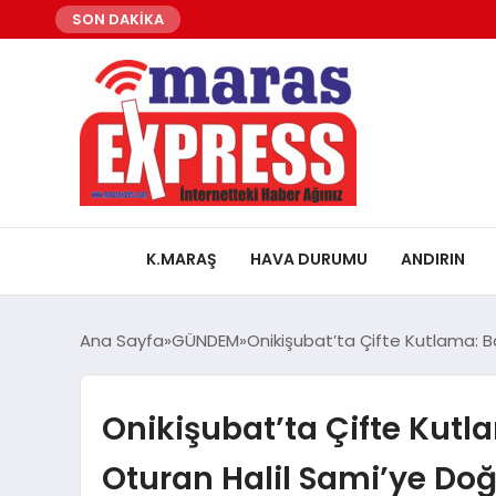
SON DAKİKA
K.MARAŞ
HAVA DURUMU
ANDIRIN
Ana Sayfa
GÜNDEM
Onikişubat’ta Çifte Kutlama: B
Onikişubat’ta Çifte Kut
Oturan Halil Sami’ye Do