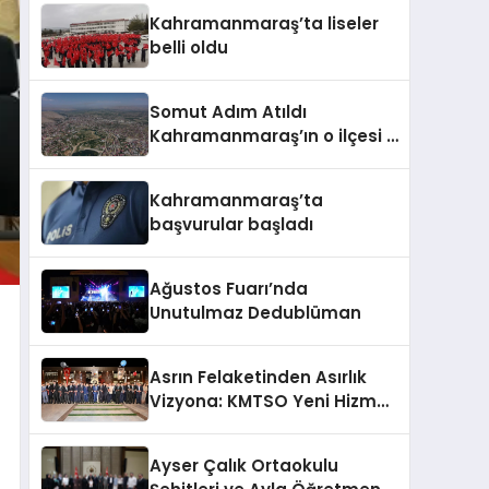
barajda bulundu
Kahramanmaraş’ta liseler
belli oldu
Somut Adım Atıldı
Kahramanmaraş’ın o ilçesi il
olacak
Kahramanmaraş’ta
başvurular başladı
Ağustos Fuarı’nda
Unutulmaz Dedublüman
Asrın Felaketinden Asırlık
Vizyona: KMTSO Yeni Hizmet
Binası Görkemli Bir Törenle
Açıldı!
Ayser Çalık Ortaokulu