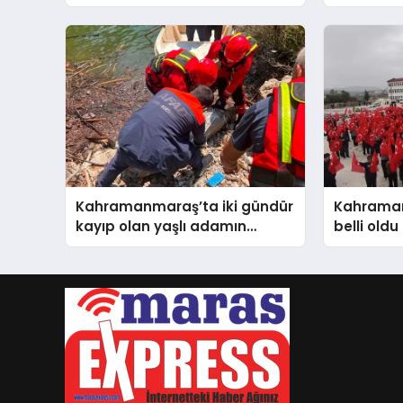
Kahramanmaraş Cup Tüm
sundu
Hızıyla Devam Ediyor
Kahramanmaraş’ta iki gündür
Kahraman
kayıp olan yaşlı adamın
belli oldu
cansız bedeni barajda
bulundu