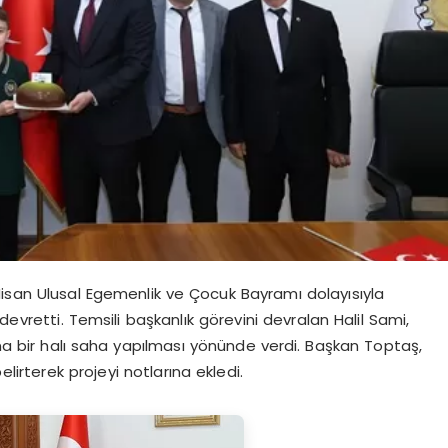
Nisan Ulusal Egemenlik ve Çocuk Bayramı dolayısıyla
devretti. Temsili başkanlık görevini devralan Halil Sami,
ına bir halı saha yapılması yönünde verdi. Başkan Toptaş,
elirterek projeyi notlarına ekledi.