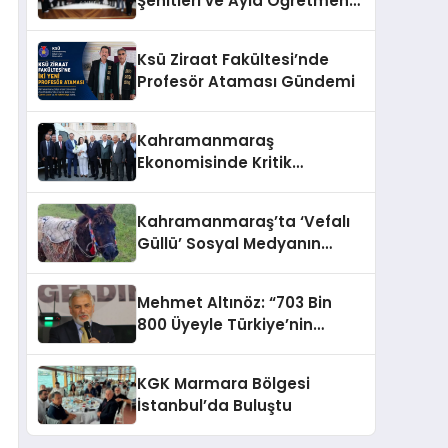
Şehitleri ve Ayla Öğretmen
İçin Cumhurbaşkanlığı
Külliyesi’nde Anlamlı Kabul
Ksü Ziraat Fakültesi’nde
Profesör Ataması Gündemi
Kahramanmaraş
Ekonomisinde Kritik
Gündem
Kahramanmaraş’ta ‘Vefalı
Güllü’ Sosyal Medyanın
Gözdesi Oldu
Mehmet Altınöz: “703 Bin
800 Üyeyle Türkiye’nin
Üçüncü Büyük Partisiyiz
KGK Marmara Bölgesi
İstanbul’da Buluştu