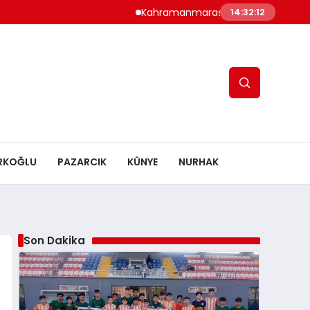
Kahramanmaraş’ta Altyapı Çoşkusu: Tsyd 
14:32:13
RKOĞLU
PAZARCIK
KÜNYE
NURHAK
Son Dakika