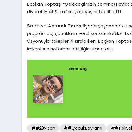
Başkan Toptaş, “Geleceğimizin teminatı evlatl
diyerek Halil Sami’nin yeni yaşını tebrik etti.
Sade ve Anlamlı Tören
İlçede yaşanan okul sa
programda, çocukların yerel yönetimlerden bekle
vizyonuyla taleplerini sıralarken, Başkan Topta
imkanların seferber edildiğini ifade etti.
Berat Daş
##23Nisan
##ÇocukBayramı
##HalıSa