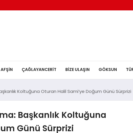
AFŞİN
ÇAĞLAYANCERİT
BİZE ULAŞIN
GÖKSUN
TÜ
aşkanlık Koltuğuna Oturan Halil Sami’ye Doğum Günü Sürprizi
lama: Başkanlık Koltuğuna
ğum Günü Sürprizi