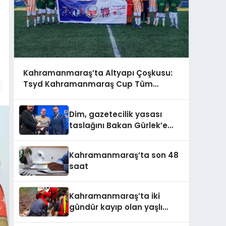
Kahramanmaraş’ta Altyapı Çoşkusu:
Tsyd Kahramanmaraş Cup Tüm
Hızıyla Devam Ediyor
Dim, gazetecilik yasası
taslağını Bakan Gürlek’e
sundu
Kahramanmaraş’ta son 48
saat
Kahramanmaraş’ta iki
gündür kayıp olan yaşlı
adamın cansız bedeni