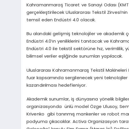
Kahramanmaraş Ticaret ve Sanayi Odası (KMTSO
gerçekleştirilecek Uluslararası Tekstil Zirvesi’ni
temsil eden Endüstri 4.0 olacak.
Bu alandaki gelişmiş teknolojiler ve akademik çal
Endüstri 4.0’ın yeniliklerini tanıtacak ve Kahr
Endüstri 4.0 ile tekstil sektörüne hız, verimlilik,
bilimsel veriler eşliğinde sunumları yapılacak.
Uluslararası Kahramanmaraş Tekstil Makineleri
fuar kapsamında sergilenecek yeni teknolojiler v
kazandırılması hedefleniyor.
Akademik sunumlar, iş dünyasına yönelik bilgilen
organizasyonda ünlü model Özge Ulusoy, Sema
Krivenko gibi tanınmış mankenler ve robot mank
podyuma çıkacaklar. Activa Organizasyon tarafı
Geleceğe’’ konulu Sim Sırma (Maraş İşi) Defilesi 