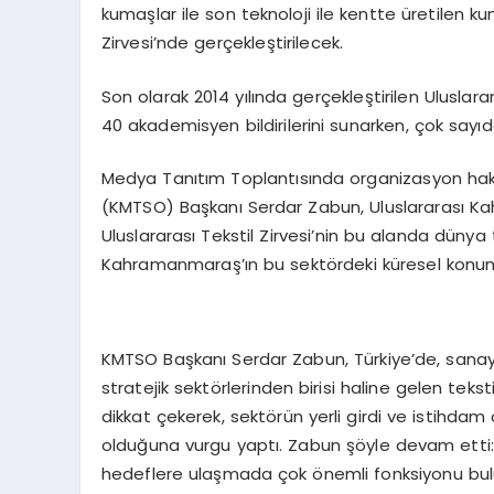
kumaşlar ile son teknoloji ile kentte üretilen k
Zirvesi’nde gerçekleştirilecek.
Son olarak 2014 yılında gerçekleştirilen Uluslara
40 akademisyen bildirilerini sunarken, çok sayıd
Medya Tanıtım Toplantısında organizasyon hak
(KMTSO) Başkanı Serdar Zabun, Uluslararası Ka
Uluslararası Tekstil Zirvesi’nin bu alanda dünya 
Kahramanmaraş’ın bu sektördeki küresel konum
KMTSO Başkanı Serdar Zabun, Türkiye’de, sanay
stratejik sektörlerinden birisi haline gelen te
dikkat çekerek, sektörün yerli girdi ve istihdam
olduğuna vurgu yaptı. Zabun şöyle devam etti: “
hedeflere ulaşmada çok önemli fonksiyonu buluna