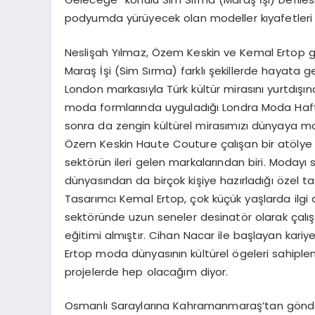
podyumda yürüyecek olan modeller kıyafetleri ro
Neslişah Yılmaz, Özem Keskin ve Kemal Ertop gib
Maraş İşi (Sim Sırma) farklı şekillerde hayata ge
London markasıyla Türk kültür mirasını yurtdışın
moda formlarında uyguladığı Londra Moda Hafta
sonra da zengin kültürel mirasımızı dünyaya 
Özem Keskin Haute Couture çalışan bir atölye yük
sektörün ileri gelen markalarından biri. Modayı
dünyasından da birçok kişiye hazırladığı özel ta
Tasarımcı Kemal Ertop, çok küçük yaşlarda ilg
sektöründe uzun seneler desinatör olarak çalış
eğitimi almıştır. Cihan Nacar ile başlayan kariy
Ertop moda dünyasının kültürel ögeleri sahiplen
projelerde hep olacağım diyor.
Osmanlı Saraylarına Kahramanmaraş’tan gönderi