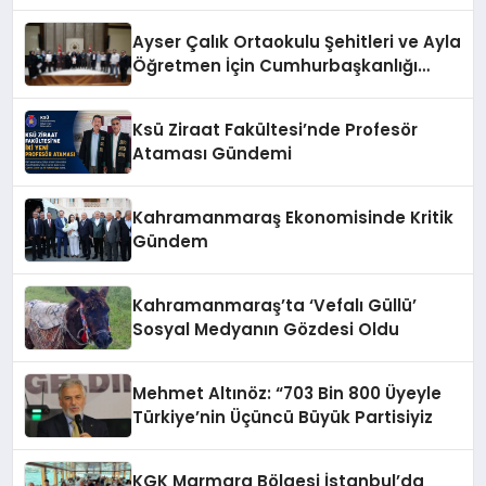
Bir Törenle Açıldı!
Ayser Çalık Ortaokulu Şehitleri ve Ayla
Öğretmen İçin Cumhurbaşkanlığı
Külliyesi’nde Anlamlı Kabul
Ksü Ziraat Fakültesi’nde Profesör
Ataması Gündemi
Kahramanmaraş Ekonomisinde Kritik
Gündem
Kahramanmaraş’ta ‘Vefalı Güllü’
Sosyal Medyanın Gözdesi Oldu
Mehmet Altınöz: “703 Bin 800 Üyeyle
Türkiye’nin Üçüncü Büyük Partisiyiz
KGK Marmara Bölgesi İstanbul’da