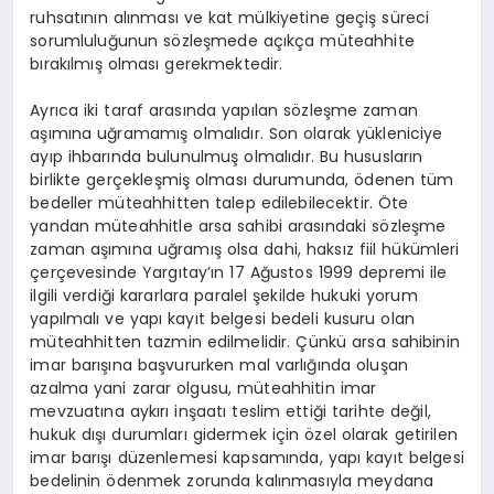
ruhsatının alınması ve kat mülkiyetine geçiş süreci
sorumluluğunun sözleşmede açıkça müteahhite
bırakılmış olması gerekmektedir.
Ayrıca iki taraf arasında yapılan sözleşme zaman
aşımına uğramamış olmalıdır. Son olarak yükleniciye
ayıp ihbarında bulunulmuş olmalıdır. Bu hususların
birlikte gerçekleşmiş olması durumunda, ödenen tüm
bedeller müteahhitten talep edilebilecektir. Öte
yandan müteahhitle arsa sahibi arasındaki sözleşme
zaman aşımına uğramış olsa dahi, haksız fiil hükümleri
çerçevesinde Yargıtay’ın 17 Ağustos 1999 depremi ile
ilgili verdiği kararlara paralel şekilde hukuki yorum
yapılmalı ve yapı kayıt belgesi bedeli kusuru olan
müteahhitten tazmin edilmelidir. Çünkü arsa sahibinin
imar barışına başvururken mal varlığında oluşan
azalma yani zarar olgusu, müteahhitin imar
mevzuatına aykırı inşaatı teslim ettiği tarihte değil,
hukuk dışı durumları gidermek için özel olarak getirilen
imar barışı düzenlemesi kapsamında, yapı kayıt belgesi
bedelinin ödenmek zorunda kalınmasıyla meydana