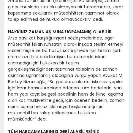
zorunlu tutulmaktan çıkarılmıştır. Bu sebeple, zararın
giderilmesinde zorunlu olmayan bir harcamanın, zarar
kapsamına sokularak müteahhitten tazminat olarak
talep edilmesi de hukuki olmayacaktır.” dedi.
HAKKINIZ ZAMAN AŞIMINA UĞRAMAMIŞ OLABİLİR
Arsa payı kat karşılığı inşaat sözleşmelerinde, eğer
müteahhit iskan ruhsatını alarak inşaatı teslim etmeyi
yüklenmişse ve bu husus sözleşmede işin teslim şartı
olarak özellikle belirtilmişse, bu durumda iskan
alınmadığı için hukuken bir teslim
gerçekleşmediğinden tazminat talebinin de zaman
aşımına uğramamış olacağına vurgu yapan Avukat M.
Berkay Nizamoğlu; “Bu gibi durumlarda, iskansız yapılar
için imar barışı sürecinde ödenen tüm bedellerin, yani
hem yapı kayıt belgesi bedelinin hem de ikinci aşama
olan kat mülkiyetine geçiş için ödenen bedelin, zaman
aşımı süresi henüz işlemeye başlamadığı için
müteahhitten talep edilebilmesi hukuken
mümkündür” dedi.
TÜM HARCAMALARINIZI GERİ ALABİLİRSİNİZ