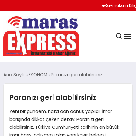
Kaymakam Kılıç’tan K
K.MARAŞ
HAVA DURUMU
Ana Sayfa
EKONOMİ
Paranızı geri alabilirsiniz
ANDIRIN
Paranızı geri alabilirsiniz
AFŞİN
Yeni bir gündem, hata dan dönüş yapıldı. İmar
ÇAĞLAYANCERİT
barışında dikkat çeken detay: Paranızı geri
alabilirsiniz. Türkiye Cumhuriyeti tarihinin en büyük
imar barışı çalışması olan yapı kayıt belgesi
BİZE ULAŞIN