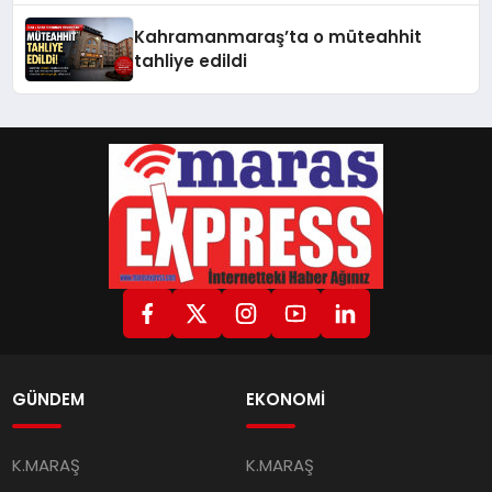
Buluşuyor
Kahramanmaraş’ta o müteahhit
tahliye edildi
GÜNDEM
EKONOMİ
K.MARAŞ
K.MARAŞ