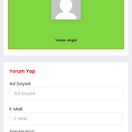
Yunus Akgül
Yorum Yap
Ad Soyad:
E-Mail:
Yorumunuz: