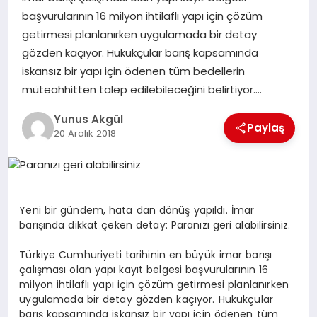
başvurularının 16 milyon ihtilaflı yapı için çözüm
getirmesi planlanırken uygulamada bir detay
GÖKSUN
gözden kaçıyor. Hukukçular barış kapsamında
iskansız bir yapı için ödenen tüm bedellerin
TÜRKOĞLU
müteahhitten talep edilebileceğini belirtiyor….
Yunus Akgül
PAZARCIK
Paylaş
20 Aralık 2018
KÜNYE
NURHAK
Yeni bir gündem, hata dan dönüş yapıldı. İmar
barışında dikkat çeken detay: Paranızı geri alabilirsiniz.
Türkiye Cumhuriyeti tarihinin en büyük imar barışı
çalışması olan yapı kayıt belgesi başvurularının 16
milyon ihtilaflı yapı için çözüm getirmesi planlanırken
uygulamada bir detay gözden kaçıyor. Hukukçular
barış kapsamında iskansız bir yapı için ödenen tüm