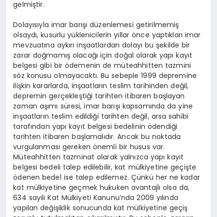
gelmiştir.
Dolayısıyla imar barışı düzenlemesi getirilmemiş
olsaydı, kusurlu yüklenicilerin yıllar önce yaptıkları imar
mevzuatına aykırı inşaatlardan dolayı bu şekilde bir
zarar doğmamış olacağı için doğal olarak yapı kayıt
belgesi gibi bir ödemenin de müteahhitten tazmini
söz konusu olmayacaktı. Bu sebeple 1999 depremine
ilişkin kararlarda, inşaatların teslim tarihinden değil,
depremin gerçekleştiği tarihten itibaren başlayan
zaman aşımı süresi, imar barışı kapsamında da yine
inşaatların teslim edildiği tarihten değil, arsa sahibi
tarafından yapı kayıt belgesi bedelinin ödendiği
tarihten itibaren başlamalıdır. Ancak bu noktada
vurgulanması gereken önemli bir husus var.
Müteahhitten tazminat olarak yalnızca yapı kayıt
belgesi bedeli talep edilebilir, kat mülkiyetine geçişte
ödenen bedel ise talep edilemez. Çünkü her ne kadar
kat mülkiyetine geçmek hukuken avantajlı olsa da,
634 sayılı Kat Mülkiyeti Kanunu’nda 2009 yılında
yapılan değişiklik sonucunda kat mülkiyetine geçiş