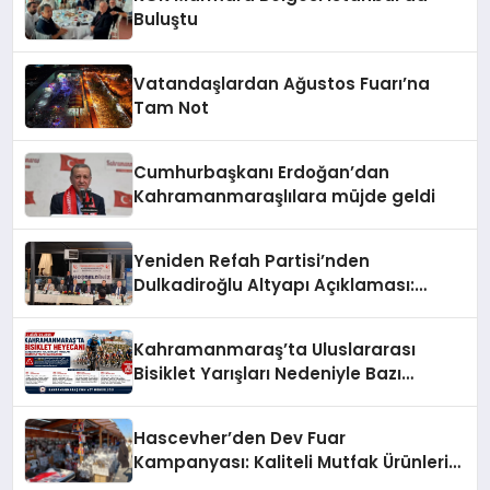
Buluştu
Vatandaşlardan Ağustos Fuarı’na
Tam Not
Cumhurbaşkanı Erdoğan’dan
Kahramanmaraşlılara müjde geldi
Yeniden Refah Partisi’nden
Dulkadiroğlu Altyapı Açıklaması:
“Sorumlusu Belediye Değil”
Kahramanmaraş’ta Uluslararası
Bisiklet Yarışları Nedeniyle Bazı
Güzergahlar Trafiğe Kapatılacak
Hascevher’den Dev Fuar
Kampanyası: Kaliteli Mutfak Ürünleri
Uygun Fiyatlarla Vatandaşlarla