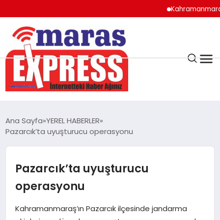
Kahramanmaraş’ta s
K.MARAŞ
HAVA DURUMU
Ana Sayfa
YEREL HABERLER
ANDIRIN
Pazarcık’ta uyuşturucu operasyonu
AFŞİN
Pazarcık’ta uyuşturucu
operasyonu
ÇAĞLAYANCERİT
Kahramanmaraş’ın Pazarcık ilçesinde jandarma
BİZE ULAŞIN