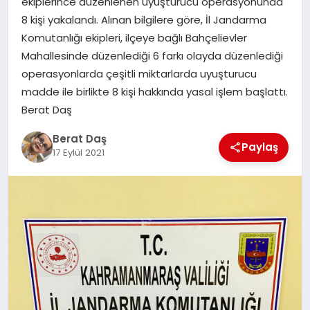
ekiplerince düzenlenen uyuşturucu operasyonunda
8 kişi yakalandı. Alınan bilgilere göre, İl Jandarma
Komutanlığı ekipleri, ilçeye bağlı Bahçelievler
GÖKSUN
Mahallesinde düzenlediği 6 farkı olayda düzenlediği
operasyonlarda çeşitli miktarlarda uyuşturucu
TÜRKOĞLU
madde ile birlikte 8 kişi hakkında yasal işlem başlattı.
Berat Daş
PAZARCIK
Berat Daş
Paylaş
17 Eylül 2021
KÜNYE
NURHAK