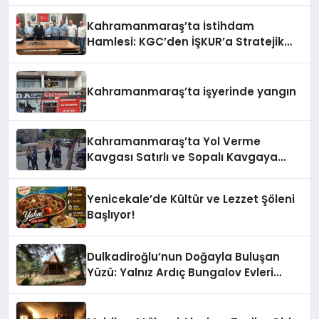
Kahramanmaraş’ta İstihdam
Hamlesi: KGC’den İŞKUR’a Stratejik
Ziyaret
Kahramanmaraş’ta işyerinde yangın
Kahramanmaraş’ta Yol Verme
Kavgası Satırlı ve Sopalı Kavgaya
Dönüştü
Yenicekale’de Kültür ve Lezzet Şöleni
Başlıyor!
Dulkadiroğlu’nun Doğayla Buluşan
Yüzü: Yalnız Ardıç Bungalov Evleri
Misafirlerini Bekliyor