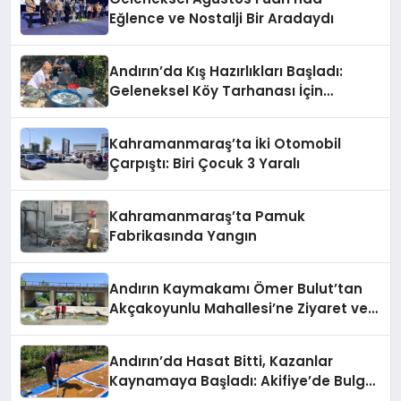
Eğlence ve Nostalji Bir Aradaydı
Andırın’da Kış Hazırlıkları Başladı:
Geleneksel Köy Tarhanası İçin
Kazanlar Kaynıyor!
Kahramanmaraş’ta İki Otomobil
Çarpıştı: Biri Çocuk 3 Yaralı
Kahramanmaraş’ta Pamuk
Fabrikasında Yangın
Andırın Kaymakamı Ömer Bulut’tan
Akçakoyunlu Mahallesi’ne Ziyaret ve
İnceleme
Andırın’da Hasat Bitti, Kazanlar
Kaynamaya Başladı: Akifiye’de Bulgur
Telaşı!