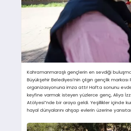
Kahramanmaraşlı gençlerin en sevdiği buluşma n
Büyükşehir Belediyesi’nin çılgın gençlik markas
organizasyonuna imza attı! Hafta sonunu evde
keyfine varmak isteyen yüzlerce genç, Aliya İ
Atölyesi”nde bir araya geldi. Yeşillikler içinde 
hayal dünyalarını ahşap evlerin üzerine yansıtar