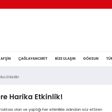
AFŞİN
ÇAĞLAYANCERİT
BİZE ULAŞIN
GÖKSUN
TÜ
a Etkinlik!
e Harika Etkinlik!
ktası olan ve yaptığı her etkinlikle adından söz ettiren