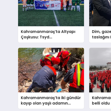
Kahramanmaraş’ta Altyapı
Dim, gaze
Çoşkusu: Tsyd
taslağını
Kahramanmaraş Cup Tüm
sundu
Hızıyla Devam Ediyor
Kahramanmaraş’ta iki gündür
Kahraman
kayıp olan yaşlı adamın
belli oldu
cansız bedeni barajda