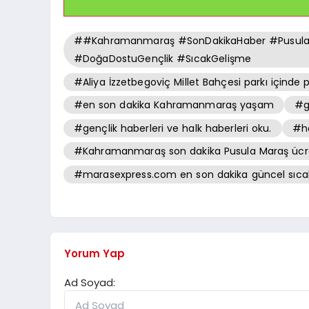
##Kahramanmaraş #SonDakikaHaber #PusulaMar
#DoğaDostuGençlik #SıcakGelişme
#Aliya İzzetbegoviç Millet Bahçesi parkı içinde p
#en son dakika Kahramanmaraş yaşam
#ge
#gençlik haberleri ve halk haberleri oku.
#ho
#Kahramanmaraş son dakika Pusula Maraş ücretsiz
#marasexpress.com en son dakika güncel sıcak
Yorum Yap
Ad Soyad: