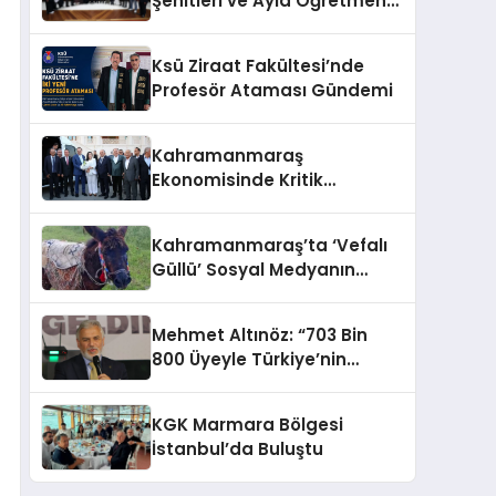
Şehitleri ve Ayla Öğretmen
İçin Cumhurbaşkanlığı
Külliyesi’nde Anlamlı Kabul
Ksü Ziraat Fakültesi’nde
Profesör Ataması Gündemi
Kahramanmaraş
Ekonomisinde Kritik
Gündem
Kahramanmaraş’ta ‘Vefalı
Güllü’ Sosyal Medyanın
Gözdesi Oldu
Mehmet Altınöz: “703 Bin
800 Üyeyle Türkiye’nin
Üçüncü Büyük Partisiyiz
KGK Marmara Bölgesi
İstanbul’da Buluştu