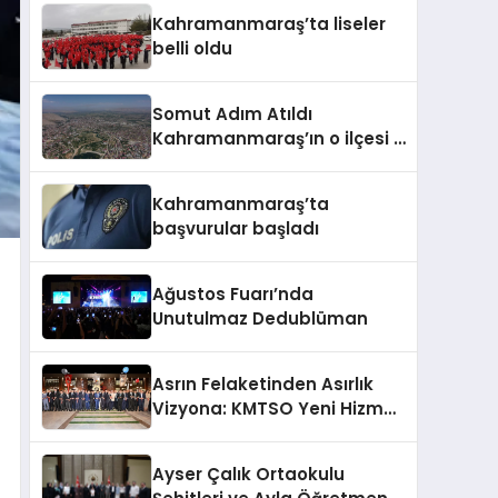
barajda bulundu
Kahramanmaraş’ta liseler
belli oldu
Somut Adım Atıldı
Kahramanmaraş’ın o ilçesi il
olacak
Kahramanmaraş’ta
başvurular başladı
Ağustos Fuarı’nda
Unutulmaz Dedublüman
Asrın Felaketinden Asırlık
Vizyona: KMTSO Yeni Hizmet
Binası Görkemli Bir Törenle
Açıldı!
Ayser Çalık Ortaokulu