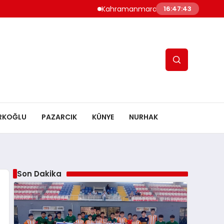
Kahramanmaraş’ta Altyapı Çoşkusu: Tsyd K
16:47:44
RKOĞLU
PAZARCIK
KÜNYE
NURHAK
Son Dakika