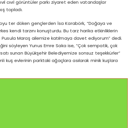
l cıvıl görüntüler parkı ziyaret eden vatandaşlar
kış topladı.
boyu ter döken gençlerden İsa Karabörk, “Doğaya ve
kes kendi tarzını konuşturdu. Bu tarz harika etkinliklerin
ı Pusula Maraş ailemize katılmaya davet ediyorum” dedi.
iğini söyleyen Yunus Emre Saka ise, “Çok sempatik, çok
 fırsatı sunan Büyükşehir Belediyemize sonsuz teşekkürler”
i kuş evlerinin parktaki ağaçlara asılarak minik kuşlara