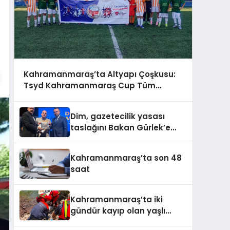
Kahramanmaraş’ta Altyapı Çoşkusu:
Tsyd Kahramanmaraş Cup Tüm
Hızıyla Devam Ediyor
Dim, gazetecilik yasası
taslağını Bakan Gürlek’e
sundu
Kahramanmaraş’ta son 48
saat
Kahramanmaraş’ta iki
gündür kayıp olan yaşlı
adamın cansız bedeni