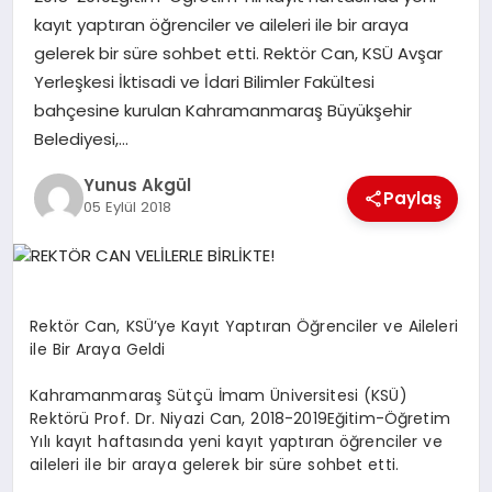
kayıt yaptıran öğrenciler ve aileleri ile bir araya
gelerek bir süre sohbet etti. Rektör Can, KSÜ Avşar
GÖKSUN
Yerleşkesi İktisadi ve İdari Bilimler Fakültesi
bahçesine kurulan Kahramanmaraş Büyükşehir
TÜRKOĞLU
Belediyesi,…
Yunus Akgül
PAZARCIK
Paylaş
05 Eylül 2018
KÜNYE
NURHAK
Rektör Can, KSÜ’ye Kayıt Yaptıran Öğrenciler ve Aileleri
ile Bir Araya Geldi
Kahramanmaraş Sütçü İmam Üniversitesi (KSÜ)
Rektörü Prof. Dr. Niyazi Can, 2018-2019Eğitim-Öğretim
Yılı kayıt haftasında yeni kayıt yaptıran öğrenciler ve
aileleri ile bir araya gelerek bir süre sohbet etti.