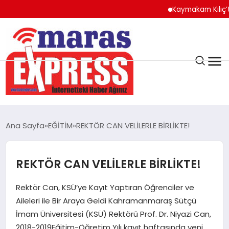
Kaymakam Kılıç’tan Ka
K.MARAŞ
HAVA DURUMU
Ana Sayfa
EĞİTİM
REKTÖR CAN VELİLERLE BİRLİKTE!
ANDIRIN
REKTÖR CAN VELİLERLE BİRLİKTE!
AFŞİN
Rektör Can, KSÜ’ye Kayıt Yaptıran Öğrenciler ve
ÇAĞLAYANCERİT
Aileleri ile Bir Araya Geldi Kahramanmaraş Sütçü
İmam Üniversitesi (KSÜ) Rektörü Prof. Dr. Niyazi Can,
2018-2019Eğitim-Öğretim Yılı kayıt haftasında yeni
BİZE ULAŞIN