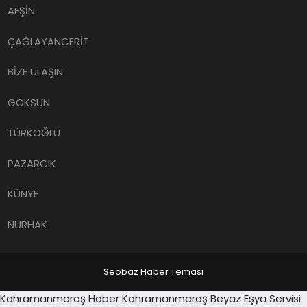
AFŞİN
ÇAĞLAYANCERİT
BİZE ULAŞIN
GÖKSUN
TÜRKOĞLU
PAZARCIK
KÜNYE
NURHAK
Seobaz Haber Teması
Sancaktepe
Kahramanmaraş Haber
Kahramanmaraş Beyaz Eşya Servisi