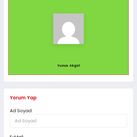
Yunus Akgül
Yorum Yap
Ad Soyad:
E-Mail: