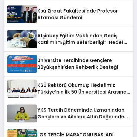
Ksü Ziraat Fakültesi’nde Profesör
Ataması Gündemi
Afşinbey Eğitim Vakfı’ndan Geniş
Katılımlı “Eğitim Seferberliği”: Hedef
100 Öğrenciye Burs ve Yeni Hizmet
Binası
Üniversite Tercihinde Gençlere
Büyükşehir’den Rehberlik Desteği
KSÜ Rektörü Okumuş: Hedefimiz
Türkiye’nin İlk 50 Üniversitesi Arasına
Girmek
YKS Tercih Döneminde Uzmanından
Gençlere ve Ailelere Altın Değerinde
Tavsiyeler
LGS TERCİH MARATONU BAŞLADI: