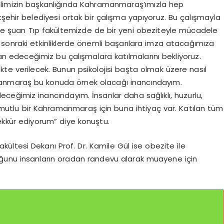
alimizin başkanlığında Kahramanmaraş’ımızla hep
şehir belediyesi ortak bir çalışma yapıyoruz. Bu çalışmayla
k ve şuan Tıp fakültemizde de bir yeni obeziteyle mücadele
 sonraki etkinliklerde önemli başarılara imza atacağımıza
an edeceğimiz bu çalışmalara katılmalarını bekliyoruz.
ekte verilecek. Bunun psikolojisi başta olmak üzere nasıl
anmaraş bu konuda örnek olacağı inancındayım.
eğimiz inancındayım. İnsanlar daha sağlıklı, huzurlu,
mutlu bir Kahramanmaraş için buna ihtiyaç var. Katılan tüm
kkür ediyorum” diye konuştu.
ltesi Dekanı Prof. Dr. Kamile Gül ise obezite ile
ğunu insanların oradan randevu alarak muayene için