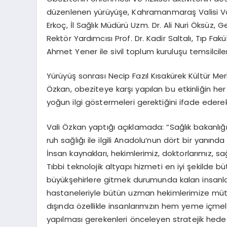
düzenlenen yürüyüşe, Kahramanmaraş Valisi Va
Erkoç, İl Sağlık Müdürü Uzm. Dr. Ali Nuri Öksüz, 
Rektör Yardımcısı Prof. Dr. Kadir Saltalı, Tıp Fak
Ahmet Yener ile sivil toplum kuruluşu temsilciler
Yürüyüş sonrası Necip Fazıl Kısakürek Kültür M
Özkan, obeziteye karşı yapılan bu etkinliğin h
yoğun ilgi göstermeleri gerektiğini ifade ederek
Vali Özkan yaptığı açıklamada: “Sağlık bakanlığı z
ruh sağlığı ile ilgili Anadolu’nun dört bir yanınd
İnsan kaynakları, hekimlerimiz, doktorlarımız, 
Tıbbi teknolojik altyapı hizmeti en iyi şekilde 
büyükşehirlere gitmek durumunda kalan insanlar
hastaneleriyle bütün uzman hekimlerimize müteş
dışında özellikle insanlarımızın hem yeme içm
yapılması gerekenleri önceleyen stratejik hedefl