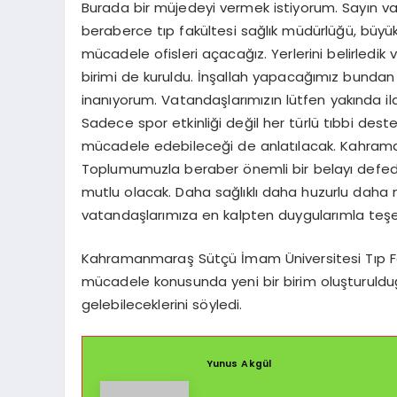
Burada bir müjedeyi vermek istiyorum. Sayın v
beraberce tıp fakültesi sağlık müdürlüğü, büyük
mücadele ofisleri açacağız. Yerlerini belirledi
birimi de kuruldu. İnşallah yapacağımız bundan
inanıyorum. Vatandaşlarımızın lütfen yakında il
Sadece spor etkinliği değil her türlü tıbbi dest
mücadele edebileceği de anlatılacak. Kahram
Toplumumuzla beraber önemli bir belayı defedec
mutlu olacak. Daha sağlıklı daha huzurlu daha 
vatandaşlarımıza en kalpten duygularımla teşe
Kahramanmaraş Sütçü İmam Üniversitesi Tıp Fakü
mücadele konusunda yeni bir birim oluşturuldu
gelebileceklerini söyledi.
Yunus Akgül