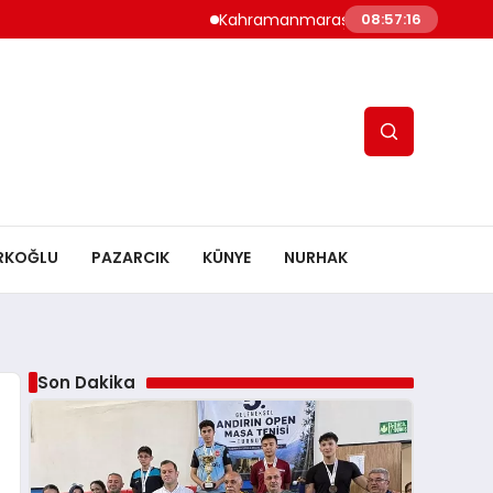
Kahramanmaraş’ın Doğa Hazinesi Artık Güv
08:57:17
RKOĞLU
PAZARCIK
KÜNYE
NURHAK
Son Dakika