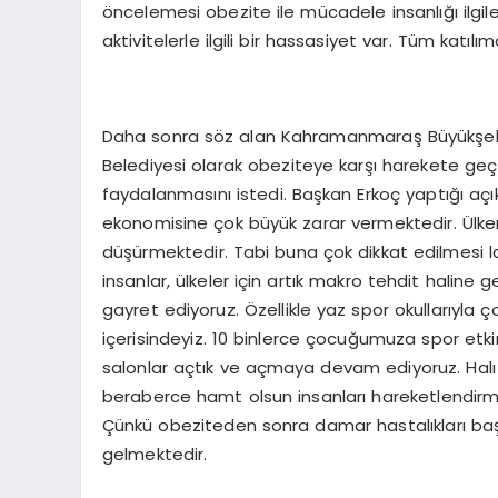
öncelemesi obezite ile mücadele insanlığı ilgil
aktivitelerle ilgili bir hassasiyet var. Tüm katıl
Daha sonra söz alan Kahramanmaraş Büyükşehir
Belediyesi olarak obeziteye karşı harekete geç
faydalanmasını istedi. Başkan Erkoç yaptığı aç
ekonomisine çok büyük zarar vermektedir. Ülke
düşürmektedir. Tabi buna çok dikkat edilmesi laz
insanlar, ülkeler için artık makro tehdit hali
gayret ediyoruz. Özellikle yaz spor okullarıyla ç
içerisindeyiz. 10 binlerce çocuğumuza spor etkinl
salonlar açtık ve açmaya devam ediyoruz. Halı sa
beraberce hamt olsun insanları hareketlendirme
Çünkü obeziteden sonra damar hastalıkları baş
gelmektedir.