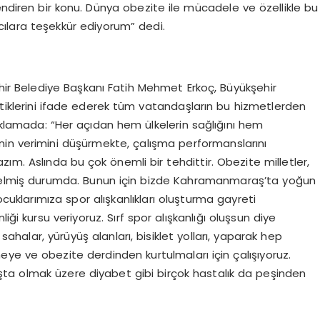
endiren bir konu. Dünya obezite ile mücadele ve özellikle bu
ımcılara teşekkür ediyorum” dedi.
 Belediye Başkanı Fatih Mehmet Erkoç, Büyükşehir
tiklerini ifade ederek tüm vatandaşların bu hizmetlerden
ıklamada: “Her açıdan hem ülkelerin sağlığını hem
nin verimini düşürmekte, çalışma performanslarını
ım. Aslında bu çok önemli bir tehdittir. Obezite milletler,
ne gelmiş durumda. Bunun için bizde Kahramanmaraş’ta yoğun
ocuklarımıza spor alışkanlıkları oluşturma gayreti
iği kursu veriyoruz. Sırf spor alışkanlığı oluşsun diye
halar, yürüyüş alanları, bisiklet yolları, yaparak hep
ye ve obezite derdinden kurtulmaları için çalışıyoruz.
ta olmak üzere diyabet gibi birçok hastalık da peşinden