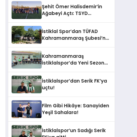
Şehit Ömer Halisdemir’in
Ağabeyi Açtı: TSYD
Kahramanmaraş Cup
Başladı!
İstiklal Spor’dan TÜFAD
Kahramanmaraş Şubesi’ne
Anlamlı Ziyaret
Kahramanmaraş
İstiklalspor’da Yeni Sezon
Öncesi Moral ve Birlik
Yemeği
İstiklalspor’dan Serik FK’ya
uçtu!
Film Gibi Hikâye: Sanayiden
Yeşil Sahalara!
İstiklalspor’un Sadığı Serik