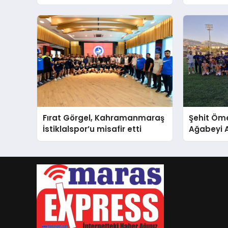
Şampiyonlar Ödüllerine
Kavuştu
Fırat Görgel, Kahramanmaraş
Şehit Öme
İstiklalspor’u misafir etti
Ağabeyi A
Kahraman