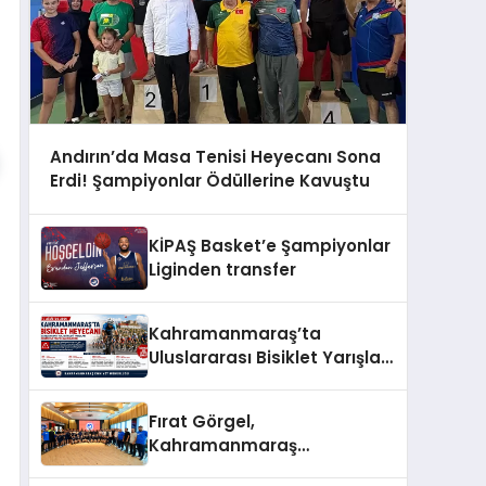
Andırın’da Masa Tenisi Heyecanı Sona
Erdi! Şampiyonlar Ödüllerine Kavuştu
KİPAŞ Basket’e Şampiyonlar
Liginden transfer
Kahramanmaraş’ta
Uluslararası Bisiklet Yarışları
Nedeniyle Bazı Güzergahlar
Trafiğe Kapatılacak
Fırat Görgel,
Kahramanmaraş
İstiklalspor’u misafir etti