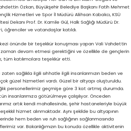
hdettin Özkan, Büyükşehir Belediye Başkanı Fatih Mehmet
Gençlik Hizmetleri ve Spor İl Müdürü Aliihsan Kabakcı, KSÜ
ültesi Dekanı Prof. Dr. Kamile Gül, Halk Sağlığı Müdürü Dr.
i, öğrenciler ve vatandaşlar katıldı.
erkezi önünde bir teşekkür konuşması yapan Vali Vahdettin
er zaman devam etmesi gerektiğini ve özellikle de gençlerin
, tüm katılımcılara teşekkür etti.
aten sağlıkla ilgili sıhhatle ilgili insanlarımızın beden ve
a çok güzel hizmetleri vardı. Güzel bir altyapı oluşturuldu.
sağlık personellerimiz geçmişe göre 3 kat artmış durumda.
bütün insanlarımıza götürülmeye çalışılıyor. Önceden
ımız artık kendi mahallesinde, şehir hastaneleriyle büyük
ekkil hizmet alınmaktadır. Aynı şekilde bu altyapının
elerinde hem beden ve ruh sağlığının sağlanmasında
erimiz var. Bakanlığımızın bu konuda özellikle aktivitenin