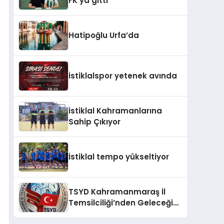
FK’ya gitti
Hatipoğlu Urfa’da
İstiklalspor yetenek avında
İstiklal Kahramanlarına
Sahip Çıkıyor
İstiklal tempo yükseltiyor
TSYD Kahramanmaraş İl
Temsilciliği’nden Geleceğin
Yıldızları İçin Anlamlı Adım: