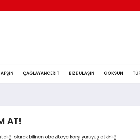
AFŞİN
ÇAĞLAYANCERİT
BİZE ULAŞIN
GÖKSUN
TÜ
M AT!
ığı olarak bilinen obeziteye karşı yürüyüş etkinliği