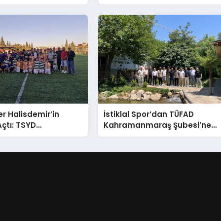
Nedeniyle Bazı Güzergahlar
Trafiğe Kapatılacak
r Halisdemir’in
İstiklal Spor’dan TÜFAD
çtı: TSYD
Kahramanmaraş Şubesi’ne
maraş Cup Başladı!
Anlamlı Ziyaret