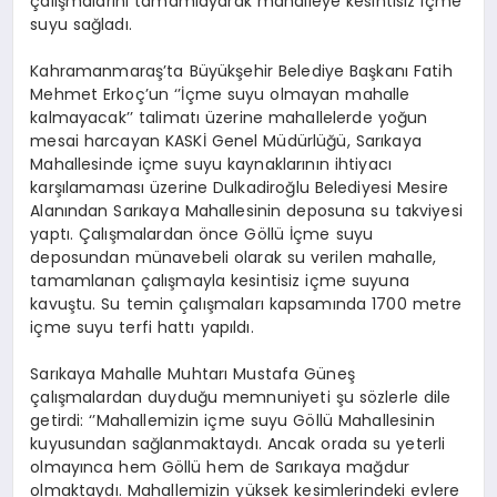
çalışmalarını tamamlayarak mahalleye kesintisiz içme
suyu sağladı.
Kahramanmaraş’ta Büyükşehir Belediye Başkanı Fatih
Mehmet Erkoç’un ‘’İçme suyu olmayan mahalle
kalmayacak’’ talimatı üzerine mahallelerde yoğun
mesai harcayan KASKİ Genel Müdürlüğü, Sarıkaya
Mahallesinde içme suyu kaynaklarının ihtiyacı
karşılamaması üzerine Dulkadiroğlu Belediyesi Mesire
Alanından Sarıkaya Mahallesinin deposuna su takviyesi
yaptı. Çalışmalardan önce Göllü İçme suyu
deposundan münavebeli olarak su verilen mahalle,
tamamlanan çalışmayla kesintisiz içme suyuna
kavuştu. Su temin çalışmaları kapsamında 1700 metre
içme suyu terfi hattı yapıldı.
Sarıkaya Mahalle Muhtarı Mustafa Güneş
çalışmalardan duyduğu memnuniyeti şu sözlerle dile
getirdi: ‘’Mahallemizin içme suyu Göllü Mahallesinin
kuyusundan sağlanmaktaydı. Ancak orada su yeterli
olmayınca hem Göllü hem de Sarıkaya mağdur
olmaktaydı. Mahallemizin yüksek kesimlerindeki evlere