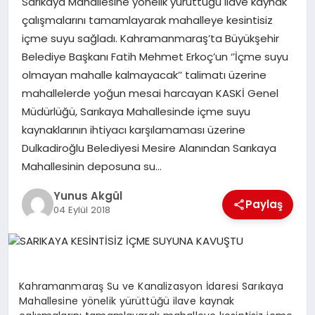
Sarıkaya Mahallesine yönelik yürüttüğü ilave kaynak
çalışmalarını tamamlayarak mahalleye kesintisiz
içme suyu sağladı. Kahramanmaraş’ta Büyükşehir
GÖKSUN
Belediye Başkanı Fatih Mehmet Erkoç’un ‘’İçme suyu
olmayan mahalle kalmayacak’’ talimatı üzerine
TÜRKOĞLU
mahallelerde yoğun mesai harcayan KASKİ Genel
Müdürlüğü, Sarıkaya Mahallesinde içme suyu
PAZARCIK
kaynaklarının ihtiyacı karşılamaması üzerine
Dulkadiroğlu Belediyesi Mesire Alanından Sarıkaya
KÜNYE
Mahallesinin deposuna su…
Yunus Akgül
Paylaş
NURHAK
04 Eylül 2018
Kahramanmaraş Su ve Kanalizasyon İdaresi Sarıkaya
Mahallesine yönelik yürüttüğü ilave kaynak