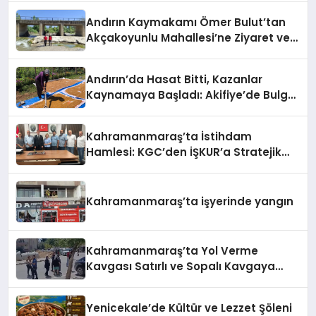
Andırın Kaymakamı Ömer Bulut’tan
Akçakoyunlu Mahallesi’ne Ziyaret ve
İnceleme
Andırın’da Hasat Bitti, Kazanlar
Kaynamaya Başladı: Akifiye’de Bulgur
Telaşı!
Kahramanmaraş’ta İstihdam
Hamlesi: KGC’den İŞKUR’a Stratejik
Ziyaret
Kahramanmaraş’ta işyerinde yangın
Kahramanmaraş’ta Yol Verme
Kavgası Satırlı ve Sopalı Kavgaya
Dönüştü
Yenicekale’de Kültür ve Lezzet Şöleni