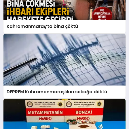
Kahramanmaraş’ta bina çöktü
DEPREM Kahramanmaraşlıları sokağa döktü