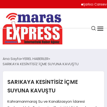
Şarkıcı Cansever Hay
K.MARAŞ
HAVA DURUMU
Ana Sayfa
YEREL HABERLER
ANDIRIN
SARIKAYA KESİNTİSİZ İÇME SUYUNA KAVUŞTU
AFŞİN
SARIKAYA KESİNTİSİZ İÇME
SUYUNA KAVUŞTU
ÇAĞLAYANCERİT
Kahramanmaraş Su ve Kanalizasyon İdaresi
BİZE ULAŞIN