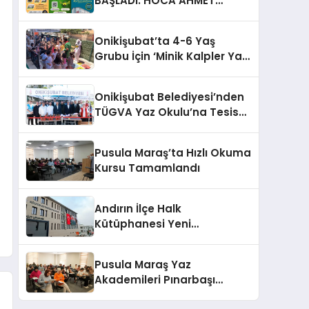
BAŞLADI: HOCA AHMET
YESEVİ AİHL GELECEĞİN
YILDIZLARINI BEKLİYOR!
Onikişubat’ta 4-6 Yaş
Grubu İçin ‘Minik Kalpler Yaz
Okulu’ Başladı
Onikişubat Belediyesi’nden
TÜGVA Yaz Okulu’na Tesis
Desteği
Pusula Maraş’ta Hızlı Okuma
Kursu Tamamlandı
Andırın İlçe Halk
Kütüphanesi Yeni
Kompleksinde 6 Ayda 17 Bin
Ziyaretçi Ağırladı
Pusula Maraş Yaz
Akademileri Pınarbaşı
Gençlik Merkezi’nde Başladı