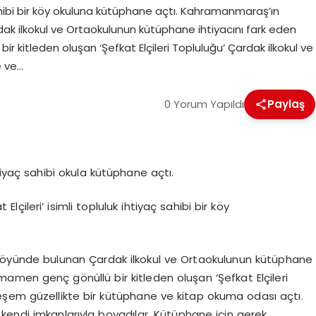
 sahibi bir köy okuluna kütüphane açtı. Kahramanmaraş’ın
k ilkokul ve Ortaokulunun kütüphane ihtiyacını fark eden
 kitleden oluşan ‘Şefkat Elçileri Topluluğu’ Çardak ilkokul ve
e ve…
0 Yorum Yapıldı
Paylaş
iyaç sahibi okula kütüphane açtı.
 Elçileri’ isimli topluluk ihtiyaç sahibi bir köy
öyünde bulunan Çardak ilkokul ve Ortaokulunun kütüphane
mamen genç gönüllü bir kitleden oluşan ‘Şefkat Elçileri
eşem güzellikte bir kütüphane ve kitap okuma odası açtı.
kendi imkanlarıyla boyadılar. Kütüphane için gerek