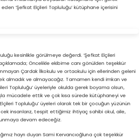
 eden ‘Şefkat Elçileri Topluluğu’ kütüphane içerisini
uluğu kesinlikle görülmeye değerdi. ‘Şefkat Elçileri
 açıklamada; Öncelikle ekibime canı gönülden teşekkür
nmayan Çardak İlkokulu ve ortaokulu için ellerinden geleni
estek almadık ve almayacağız. Tamamen kendi imkan ve
çileri Topluluğu’ üyeleriyle okulda gerek boyama olsun,
başla mücadele ettik ve çok kısa sürede kütüphaneyi ve
Elçileri Topluluğu’ üyeleri olarak tek bir çocuğun yüzünün
k insanlarız, tespit ettiğimiz ihtiyaç sahibi okul, aile,
ulunmaya devam edeceğiz.
ağımız hayrı duyan Sami Kervancıoğluna çok teşekkür