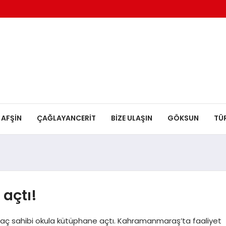
AFŞİN
ÇAĞLAYANCERİT
BİZE ULAŞIN
GÖKSUN
TÜ
 açtı!
yaç sahibi okula kütüphane açtı. Kahramanmaraş’ta faaliyet