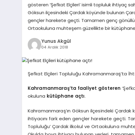
gösteren ‘Şefkat Elçileri’ isimli topluluk ihtiyaç
Göksun ilçesindeki Çardak köyünde bulunan Çarda
gençler harekete geçti. Tamamen genç gönüllü bir
Ortaokuluna muhteşem güzellikte bir kütüphan
Yunus Akgül
04 Aralık 2018
Şefkat Elçileri Topluluğu Kahramanmaraş’ta İht
Kahramanmaraş’ta faaliyet gösteren
‘Şefkat
okuluna
kütüphane
açtı
.
Kahramanmaraş’ın Göksun ilçesindeki Çardak k
ihtiyacını fark eden gençler harekete geçti. Ta
Topluluğu’ Çardak ilkokul ve Ortaokuluna muht
Okulda boya ihtiyacı bulunan yerleri, tamamen 