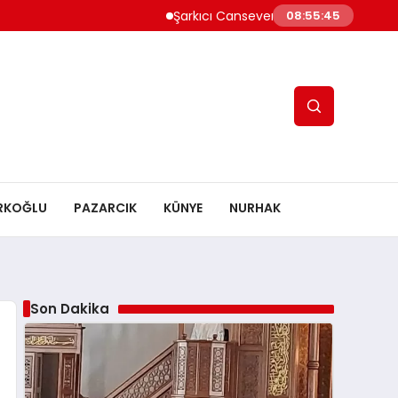
Şarkıcı Cansever Hayatını Kaybetti
Andı
08:55:46
RKOĞLU
PAZARCIK
KÜNYE
NURHAK
Son Dakika