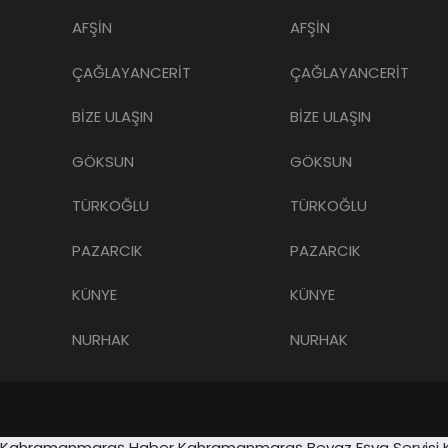
AFŞİN
AFŞİN
ÇAĞLAYANCERİT
ÇAĞLAYANCERİT
BİZE ULAŞIN
BİZE ULAŞIN
GÖKSUN
GÖKSUN
TÜRKOĞLU
TÜRKOĞLU
PAZARCIK
PAZARCIK
KÜNYE
KÜNYE
NURHAK
NURHAK
meköy escort
Sancaktepe
Kahramanmaraş Haber
madsalads.com
Kahramanmaraş Beyaz Eşya Servisi
grandpashabet
Grandpashab