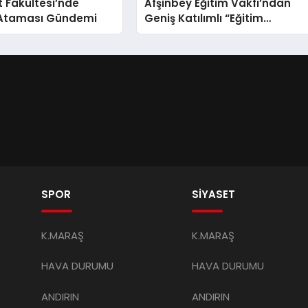
t Fakültesi’nde
Afşinbey Eğitim Vakfı’ndan
 Ataması Gündemi
Geniş Katılımlı “Eğitim
Seferberliği”: Hedef 100
Öğrenciye Burs ve Yeni Hizme
Binası
SPOR
SİYASET
K.MARAŞ
K.MARAŞ
HAVA DURUMU
HAVA DURUMU
ANDIRIN
ANDIRIN