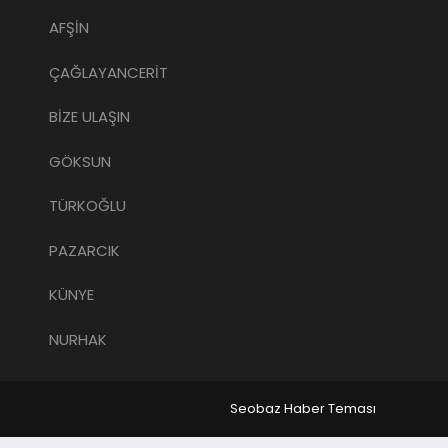
AFŞİN
ÇAĞLAYANCERİT
BİZE ULAŞIN
GÖKSUN
TÜRKOĞLU
PAZARCIK
KÜNYE
NURHAK
Seobaz Haber Teması
su Veren Siteler
grandpashabet
Jojobet
https://contact.mo