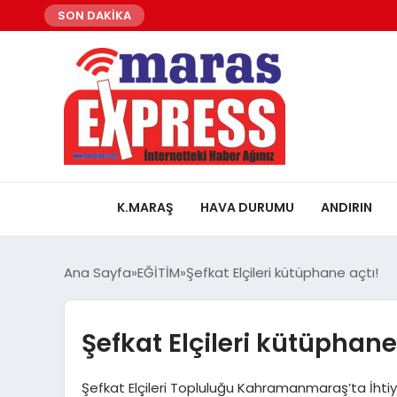
SON DAKİKA
K.MARAŞ
HAVA DURUMU
ANDIRIN
Ana Sayfa
EĞİTİM
Şefkat Elçileri kütüphane açtı!
Şefkat Elçileri kütüphane
Şefkat Elçileri Topluluğu Kahramanmaraş’ta İhti