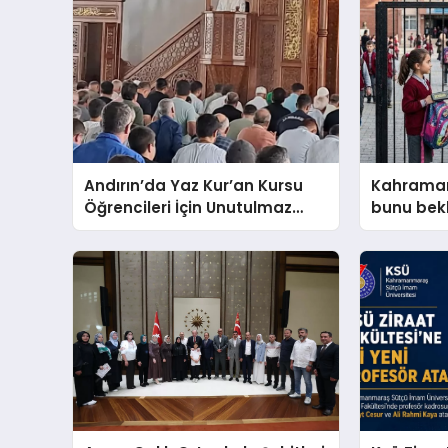
Andırın’da Yaz Kur’an Kursu
Kahrama
Öğrencileri İçin Unutulmaz
bunu bek
Çocuk Şenliği Coşkusu