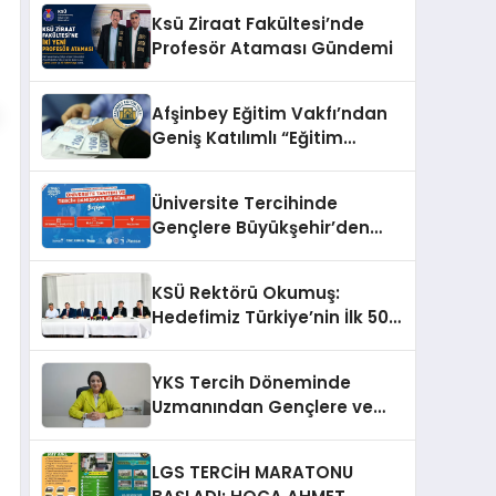
Külliyesi’nde Anlamlı Kabul
Ksü Ziraat Fakültesi’nde
Profesör Ataması Gündemi
Afşinbey Eğitim Vakfı’ndan
Geniş Katılımlı “Eğitim
Seferberliği”: Hedef 100
Öğrenciye Burs ve Yeni
Üniversite Tercihinde
Hizmet Binası
Gençlere Büyükşehir’den
Rehberlik Desteği
KSÜ Rektörü Okumuş:
Hedefimiz Türkiye’nin İlk 50
Üniversitesi Arasına Girmek
YKS Tercih Döneminde
Uzmanından Gençlere ve
Ailelere Altın Değerinde
Tavsiyeler
LGS TERCİH MARATONU