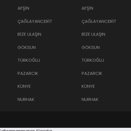
AFŞİN
AFŞİN
ÇAĞLAYANCERİT
ÇAĞLAYANCERİT
BİZE ULAŞIN
BİZE ULAŞIN
GÖKSUN
GÖKSUN
TÜRKOĞLU
TÜRKOĞLU
PAZARCIK
PAZARCIK
KÜNYE
KÜNYE
NURHAK
NURHAK
et
Kahramanmaraş Sigorta
grandpashabet
Deneme Bonusu Veren Siteler
Deneme Bonu