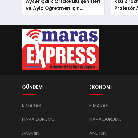
Ayser Çalık Ortaokulu Şehitleri
Ksü Ziraa
ve Ayla Öğretmen İçin
Profesör
Cumhurbaşkanlığı
Külliyesi’nde Anlamlı Kabul
GÜNDEM
EKONOMİ
K.MARAŞ
K.MARAŞ
HAVA DURUMU
HAVA DURUMU
ANDIRIN
ANDIRIN