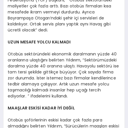
Federasyonu (TOF) Başkanı, “ Otobüs sektöründeki
maliyetler çok fazla arttı. Bazı otobüs firmaları kısa
mesafede ikram vermeyi durdurdu. Ayrıca
Bayrampaşa Otogarı’ndaki şehir içi servisleri de
kaldırılıyor. Ortak servis planı yaptık aynı Havaş gibi
ücretli olacak” dedi.
UZUN MESAFE YOLCU KALMADI
Otobüs sektöründeki ekonomik daralmanın yüzde 40
oranlarına ulaştığını belirten Yıldırım, “Sektörümüzdeki
daralma yüzde 40 oranına ulaştı. Havayolu sektörü ise
tam tersi şekilde gittikçe büyüyor. Çok sayıda firma
zor durumda. İster istemez bazı firmalar kendilerince
tedbir alamaya çalışıyor. Artık uzun mesafe yolcu
taşımacılığı kalmadı insanlar hep uçağı tercih
ediyorlar. ” ifadelerini kullandı.
MAAŞLAR ESKİSİ KADAR İYİ DEĞİL
Otobüs şoförlerinin eskisi kadar çok fazla para
almadığını belirten Yıldırım, “Sürücülerin maaşları eskisi