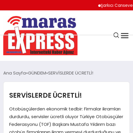
Şarkıcı Cansever Hayatı
K.MARAŞ
HAVA DURUMU
Ana Sayfa
GÜNDEM
SERVİSLERDE ÜCRETLİ!
ANDIRIN
SERVİSLERDE ÜCRETLİ!
AFŞİN
Otobüsçülerden ekonomik tedbir: Firmalar ikramları
ÇAĞLAYANCERİT
durdurdu, servisler ücretli oluyor Türkiye Otobüsçüler
Federasyonu (TOF) Başkanı Mustafa Yıldırım bazı
otobüs firmalarının ikram vermeyi durdurduğunu ve
BİZE ULAŞIN