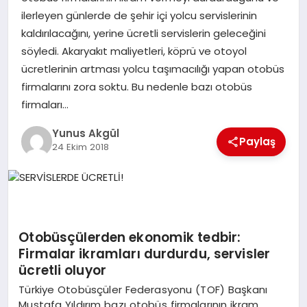
ilerleyen günlerde de şehir içi yolcu servislerinin
kaldırılacağını, yerine ücretli servislerin geleceğini
GÖKSUN
söyledi. Akaryakıt maliyetleri, köprü ve otoyol
ücretlerinin artması yolcu taşımacılığı yapan otobüs
TÜRKOĞLU
firmalarını zora soktu. Bu nedenle bazı otobüs
firmaları…
PAZARCIK
Yunus Akgül
Paylaş
24 Ekim 2018
KÜNYE
NURHAK
Otobüsçülerden ekonomik tedbir:
Firmalar ikramları durdurdu, servisler
ücretli oluyor
Türkiye Otobüsçüler Federasyonu (TOF) Başkanı
Mustafa Yıldırım bazı otobüs firmalarının ikram