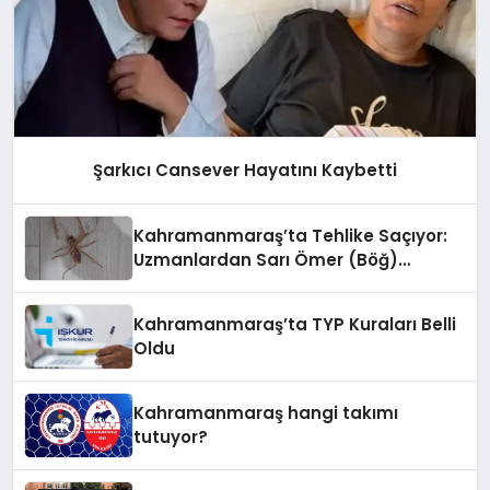
Şarkıcı Cansever Hayatını Kaybetti
Kahramanmaraş’ta Tehlike Saçıyor:
Uzmanlardan Sarı Ömer (Böğ)
Uyarısı!
Kahramanmaraş’ta TYP Kuraları Belli
Oldu
Kahramanmaraş hangi takımı
tutuyor?