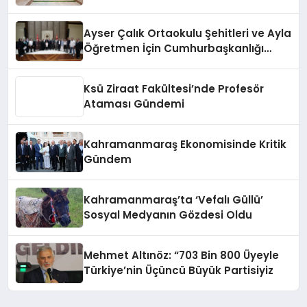
Bir Törenle Açıldı!
Ayser Çalık Ortaokulu Şehitleri ve Ayla
Öğretmen İçin Cumhurbaşkanlığı
Külliyesi’nde Anlamlı Kabul
Ksü Ziraat Fakültesi’nde Profesör
Ataması Gündemi
Kahramanmaraş Ekonomisinde Kritik
Gündem
Kahramanmaraş’ta ‘Vefalı Güllü’
Sosyal Medyanın Gözdesi Oldu
Mehmet Altınöz: “703 Bin 800 Üyeyle
Türkiye’nin Üçüncü Büyük Partisiyiz