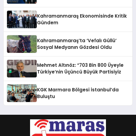
Kahramanmaraş Ekonomisinde Kritik
Gündem
Kahramanmaraş’ta ‘Vefalı Güllü’
Sosyal Medyanın Gözdesi Oldu
Mehmet Altınöz: “703 Bin 800 Üyeyle
Türkiye’nin Üçüncü Büyük Partisiyiz
KGK Marmara Bölgesi İstanbul’da
Buluştu