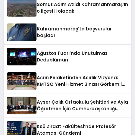
Somut Adım Atıldı Kahramanmaraş’ın
o ilçesi il olacak
Kahramanmaraş’ta başvurular
başladı
Ağustos Fuarı’nda Unutulmaz
Dedublüman
Asrın Felaketinden Asırlık Vizyona:
KMTSO Yeni Hizmet Binası Görkemli
Bir Törenle Açıldı!
Ayser Çalık Ortaokulu Şehitleri ve Ayla
Öğretmen İçin Cumhurbaşkanlığı
Külliyesi’nde Anlamlı Kabul
Ksü Ziraat Fakültesi’nde Profesör
Ataması Gündemi