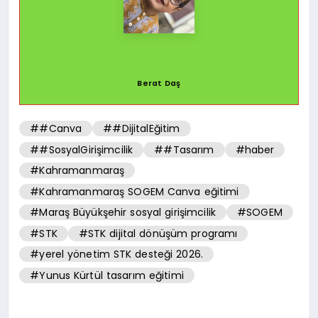
Berat Daş
##Canva
##DijitalEğitim
##SosyalGirişimcilik
##Tasarım
#haber
#Kahramanmaraş
#Kahramanmaraş SOGEM Canva eğitimi
#Maraş Büyükşehir sosyal girişimcilik
#SOGEM
#STK
#STK dijital dönüşüm programı
#yerel yönetim STK desteği 2026.
#Yunus Kürtül tasarım eğitimi