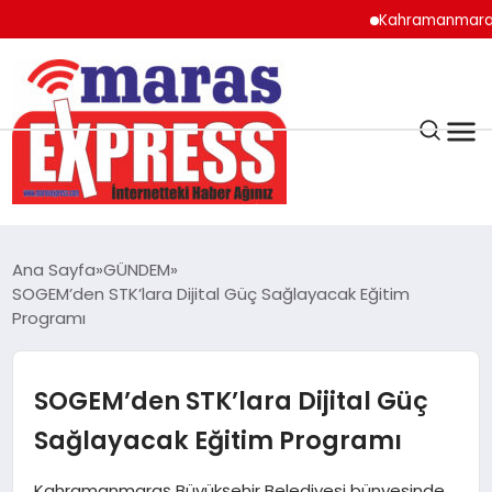
Kahramanmaraş’ta Al
K.MARAŞ
HAVA DURUMU
Ana Sayfa
GÜNDEM
ANDIRIN
SOGEM’den STK’lara Dijital Güç Sağlayacak Eğitim
Programı
AFŞİN
SOGEM’den STK’lara Dijital Güç
ÇAĞLAYANCERİT
Sağlayacak Eğitim Programı
BİZE ULAŞIN
Kahramanmaraş Büyükşehir Belediyesi bünyesinde