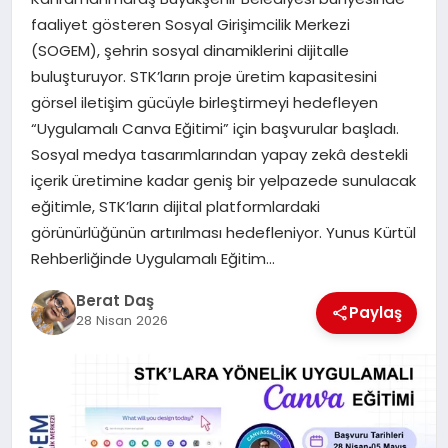
faaliyet gösteren Sosyal Girişimcilik Merkezi
(SOGEM), şehrin sosyal dinamiklerini dijitalle
GÖKSUN
buluşturuyor. STK’ların proje üretim kapasitesini
görsel iletişim gücüyle birleştirmeyi hedefleyen
TÜRKOĞLU
“Uygulamalı Canva Eğitimi” için başvurular başladı.
Sosyal medya tasarımlarından yapay zekâ destekli
PAZARCIK
içerik üretimine kadar geniş bir yelpazede sunulacak
eğitimle, STK’ların dijital platformlardaki
görünürlüğünün artırılması hedefleniyor. Yunus Kürtül
KÜNYE
Rehberliğinde Uygulamalı Eğitim…
NURHAK
Berat Daş
Paylaş
28 Nisan 2026