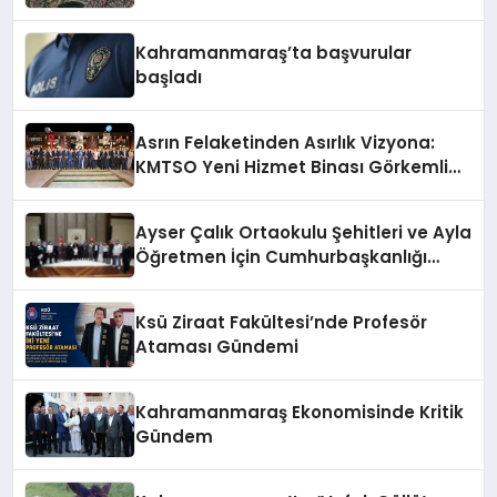
Kahramanmaraş’ta başvurular
başladı
Asrın Felaketinden Asırlık Vizyona:
KMTSO Yeni Hizmet Binası Görkemli
Bir Törenle Açıldı!
Ayser Çalık Ortaokulu Şehitleri ve Ayla
Öğretmen İçin Cumhurbaşkanlığı
Külliyesi’nde Anlamlı Kabul
Ksü Ziraat Fakültesi’nde Profesör
Ataması Gündemi
Kahramanmaraş Ekonomisinde Kritik
Gündem