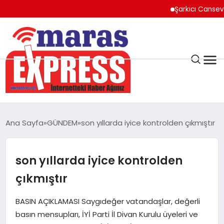
Şarkıcı Cansever Hayat
K.MARAŞ
HAVA DURUMU
Ana Sayfa
GÜNDEM
son yıllarda iyice kontrolden çıkmıştır
ANDIRIN
son yıllarda iyice kontrolden
AFŞİN
çıkmıştır
ÇAĞLAYANCERİT
BASIN AÇIKLAMASI Saygıdeğer vatandaşlar, değerli
basın mensupları, İYİ Parti İl Divan Kurulu üyeleri ve
BİZE ULAŞIN