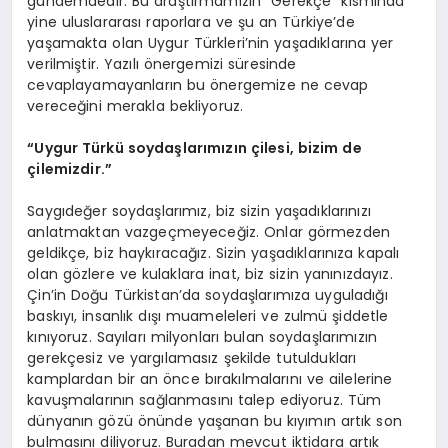
gündemdedir. Bu araştırmamızın “Gerekçe” kısmında
yine uluslararası raporlara ve şu an Türkiye’de
yaşamakta olan Uygur Türkleri’nin yaşadıklarına yer
verilmiştir. Yazılı önergemizi süresinde
cevaplayamayanların bu önergemize ne cevap
vereceğini merakla bekliyoruz.
“Uygur Türkü soydaşlarımızın çilesi, bizim de
çilemizdir.”
Saygıdeğer soydaşlarımız, biz sizin yaşadıklarınızı
anlatmaktan vazgeçmeyeceğiz. Onlar görmezden
geldikçe, biz haykıracağız. Sizin yaşadıklarınıza kapalı
olan gözlere ve kulaklara inat, biz sizin yanınızdayız.
Çin’in Doğu Türkistan’da soydaşlarımıza uyguladığı
baskıyı, insanlık dışı muameleleri ve zulmü şiddetle
kınıyoruz. Sayıları milyonları bulan soydaşlarımızın
gerekçesiz ve yargılamasız şekilde tutuldukları
kamplardan bir an önce bırakılmalarını ve ailelerine
kavuşmalarının sağlanmasını talep ediyoruz. Tüm
dünyanın gözü önünde yaşanan bu kıyımın artık son
bulmasını diliyoruz. Buradan mevcut iktidara artık