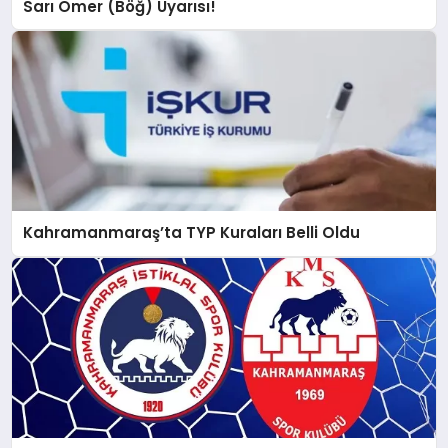
Sarı Ömer (Böğ) Uyarısı!
Kahramanmaraş’ta TYP Kuraları Belli Oldu