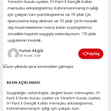
Yönetim Kurulu üyeleri, İYİ Parti İl Gençlik Kolları
mensubu arkadaşlarımız, Kahramanmaraş’ın iyiliği
GÖKSUN
için çalışan tüm partidaşlarımız ve 70 yıldır Çin
işkencesine karşı direnen ve 70 yıldır Çin’in insanlık
dışı muamelelerine maruz kalan soydaşlarımız,
TÜRKOĞLU
öncelikle hepinizi saygıyla selamlıyorum. “70 yıldır
uygulanan insanlık…
PAZARCIK
Yunus Akgül
Paylaş
08 Aralık 2018
KÜNYE
NURHAK
BASIN AÇIKLAMASI
Saygıdeğer vatandaşlar, değerli basın mensupları, İYİ
Parti İl Divan Kurulu üyeleri ve Yönetim Kurulu üyeleri,
İYİ Parti İl Gençlik Kolları mensubu arkadaşlarımız,
Kahramanmaraş’ın iyiliği için çalışan tüm