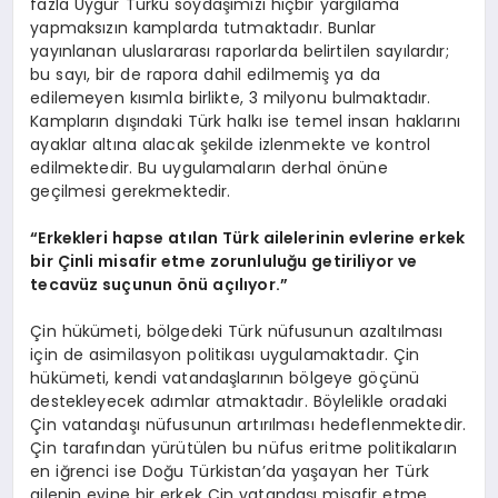
fazla Uygur Türkü soydaşımızı hiçbir yargılama
yapmaksızın kamplarda tutmaktadır. Bunlar
yayınlanan uluslararası raporlarda belirtilen sayılardır;
bu sayı, bir de rapora dahil edilmemiş ya da
edilemeyen kısımla birlikte, 3 milyonu bulmaktadır.
Kampların dışındaki Türk halkı ise temel insan haklarını
ayaklar altına alacak şekilde izlenmekte ve kontrol
edilmektedir. Bu uygulamaların derhal önüne
geçilmesi gerekmektedir.
“Erkekleri hapse atılan Türk ailelerinin evlerine erkek
bir Çinli misafir etme zorunluluğu getiriliyor ve
tecavüz suçunun önü açılıyor.”
Çin hükümeti, bölgedeki Türk nüfusunun azaltılması
için de asimilasyon politikası uygulamaktadır. Çin
hükümeti, kendi vatandaşlarının bölgeye göçünü
destekleyecek adımlar atmaktadır. Böylelikle oradaki
Çin vatandaşı nüfusunun artırılması hedeflenmektedir.
Çin tarafından yürütülen bu nüfus eritme politikaların
en iğrenci ise Doğu Türkistan’da yaşayan her Türk
ailenin evine bir erkek Çin vatandaşı misafir etme