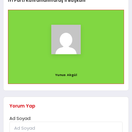
İYİ Parti Kahramanmaraş İl Başkanı
Yunus Akgül
Yorum Yap
Ad Soyad: