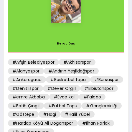
Berat Daş
#Afşin Belediyespor
#Akhisarspor
#Alanyaspor
#Andırın Yeşildağspor
#Ankaragücü
#Basketbol topu
#Bursaspor
#Denizlispor
#Dever Orgill
#Elbistanspor
#emre Akbaba
#Evde kal
#Falcao
#Fatih Çıngıl
#Futbol Topu
#Gençlerbirliği
#Göztepe
#Hagi
#Halil Yücel
#Hartlap Köyü Ali Doğanspor
#İlhan Parlak
#İlyas Karagecen