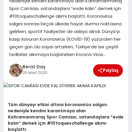
nedeniyle kendini karantinaya alan Kahramanmaraş
Spor Camiası, vatandaşlara “evde kalın” demek için
#10toqueschallenge akımı başlattı. Koronavirüs
GÖKSUN
salgını sonrası birçok ülkede hayat durma noktasına
gelirken, sportif faaliyetler de askıya alındı. Dünya’yı
TÜRKOĞLU
kasıp kavuran Koronavirüs (KOVİD-19) yüzünden her
geçen gün ölü sayısı artarken, Türkiye’de ise çeşitli
PAZARCIK
tedbirler alınmaya başlanırken Korona Virüs…
Berat Daş
KÜNYE
Paylaş
25 Mart 2020
NURHAK
Tüm dünyayı etkisi altına koronavirüs salgını
nedeniyle kendini karantinaya alan
Kahramanmaraş Spor Camiası, vatandaşlara “evde
kalın” demek için #10toqueschallenge akımı
başlattı.