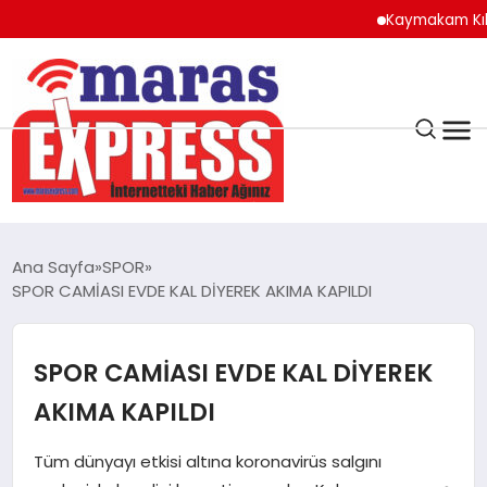
Kaymakam Kılıç’tan Kay
K.MARAŞ
HAVA DURUMU
Ana Sayfa
SPOR
ANDIRIN
SPOR CAMİASI EVDE KAL DİYEREK AKIMA KAPILDI
AFŞİN
SPOR CAMİASI EVDE KAL DİYEREK
AKIMA KAPILDI
ÇAĞLAYANCERİT
Tüm dünyayı etkisi altına koronavirüs salgını
BİZE ULAŞIN