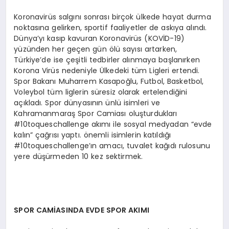
Koronavirüs salgını sonrası birçok ülkede hayat durma
noktasına gelirken, sportif faaliyetler de askıya alındı.
Dünya’yı kasıp kavuran Koronavirüs (KOVİD-19)
yüzünden her geçen gün ölü sayısı artarken,
Türkiye’de ise çeşitli tedbirler alınmaya başlanırken
Korona Virüs nedeniyle Ülkedeki tüm Ligleri ertendi.
Spor Bakanı Muharrem Kasapoğlu, Futbol, Basketbol,
Voleybol tüm liglerin süresiz olarak ertelendiğini
açıkladı. Spor dünyasının ünlü isimleri ve
Kahramanmaraş Spor Camiası oluşturdukları
#10toqueschallenge akımı ile sosyal medyadan “evde
kalın” çağrısı yaptı. önemli isimlerin katıldığı
#10toqueschallenge’ın amacı, tuvalet kağıdı rulosunu
yere düşürmeden 10 kez sektirmek.
SPOR CAMİASINDA EVDE SPOR AKIMI