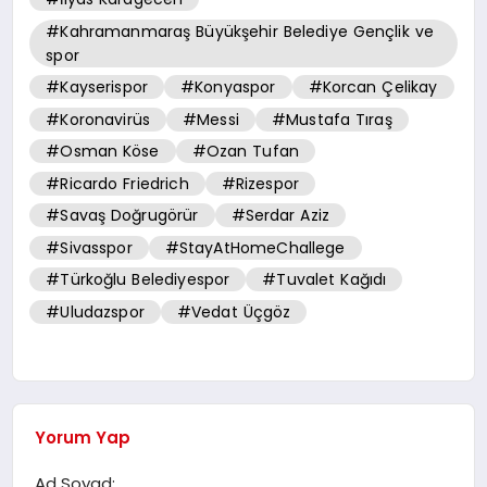
#Kahramanmaraş Büyükşehir Belediye Gençlik ve
spor
#Kayserispor
#Konyaspor
#Korcan Çelikay
#Koronavirüs
#Messi
#Mustafa Tıraş
#Osman Köse
#Ozan Tufan
#Ricardo Friedrich
#Rizespor
#Savaş Doğrugörür
#Serdar Aziz
#Sivasspor
#StayAtHomeChallege
#Türkoğlu Belediyespor
#Tuvalet Kağıdı
#Uludazspor
#Vedat Üçgöz
Yorum Yap
Ad Soyad: