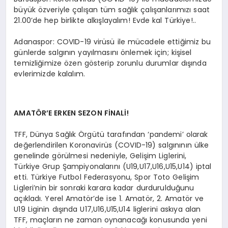
büyük özveriyle çalışan tüm sağlık çalışanlarımızı saat
21.00’de hep birlikte alkışlayalım! Evde kal Türkiye!..
Adanaspor: COVID-19 virüsü ile mücadele ettiğimiz bu
günlerde salgının yayılmasını önlemek için; kişisel
temizliğimize özen gösterip zorunlu durumlar dışında
evlerimizde kalalım.
AMATÖR’E ERKEN SEZON FİNALİ!
TFF, Dünya Sağlık Örgütü tarafından ‘pandemi’ olarak
değerlendirilen Koronavirüs (COVID-19) salgınının ülke
genelinde görülmesi nedeniyle, Gelişim Liglerini,
Türkiye Grup Şampiyonalarını (U19,U17,U16,U15,U14) iptal
etti. Türkiye Futbol Federasyonu, Spor Toto Gelişim
Ligleri’nin bir sonraki karara kadar durdurulduğunu
açıkladı. Yerel Amatör’de ise 1. Amatör, 2. Amatör ve
U19 Liginin dışında U17,U16,U15,U14 liglerini askıya alan
TFF, maçların ne zaman oynanacağı konusunda yeni