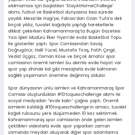
sıkılmaması için başlatılan ’StayAtHomeChallege’
akımı, futbol ve Basketbol dünyasına kısa sürede
yayıldı. Messi’de Hagi’ye, Falcao’dan Ozan Tufa’a dek
birçok yıldız, tuvalet kağıdıyla yaptığı hareketlerle
dikkat çekerken Kahramanmaraş’ta Bugün Gazetesi
Yazı İşleri Müdürü İlker Yiyen’de evde Basketbol Topu
ile gösteriler yaptı. Spor Camiasından Savaş
Doğrugörür, Halil Yücel, Mustafa Tıraş, Fatih Çıngıl,
Vedat Üçgöz, Osman Köse ve birçok Amatör spor
camiasının önemli isimleri bu akımla evde hayat var
spor yap zihinde kal gibi mesajlarla evde kalmanın
sağlıklı yaşamanın önemine değinmiş oldular.
Spor dünyasının ünlü isimleri ve Kahramanmaraş Spor
Camiası oluşturdukları #10toqueschallenge akımı ile
sosyal medyadan “evde kalın” çağrısı yaptı. Önemli
isimlerin katıldığı #10toqueschallenge’ın amacı, tuvalet
kağıdı rulosunu yere düşürmeden 10 kez sektirmek.
Kahramanmaraş spor camiasının önde gelen isimleri
çektikleri videolarla evde spor yaparken zaman
zamanda meydan okuyarak diğer spor adamlarına