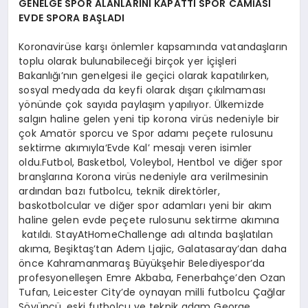
GENELGE SPOR ALANLARINI KAPATTI SPOR CAMİASI
EVDE SPORA BAŞLADI
Koronavirüse karşı önlemler kapsamında vatandaşların
toplu olarak bulunabileceği birçok yer İçişleri
Bakanlığı’nın genelgesi ile geçici olarak kapatılırken,
sosyal medyada da keyfi olarak dışarı çıkılmaması
yönünde çok sayıda paylaşım yapılıyor. Ülkemizde
salgın haline gelen yeni tip korona virüs nedeniyle bir
çok Amatör sporcu ve Spor adamı peçete rulosunu
sektirme akımıyla‘Evde Kal’ mesajı veren isimler
oldu.Futbol, Basketbol, Voleybol, Hentbol ve diğer spor
branşlarına Korona virüs nedeniyle ara verilmesinin
ardından bazı futbolcu, teknik direktörler,
baskotbolcular ve diğer spor adamları yeni bir akım
haline gelen evde peçete rulosunu sektirme akımına
katıldı. StayAtHomeChallenge adı altında başlatılan
akıma, Beşiktaş’tan Adem Ljajic, Galatasaray’dan daha
önce Kahramanmaraş Büyükşehir Belediyespor’da
profesyonelleşen Emre Akbaba, Fenerbahçe’den Ozan
Tufan, Leicester City’de oynayan milli futbolcu Çağlar
Söyüncü, eski futbolcu ve teknik adam George