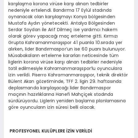
karşılaşma korona virüse karşı alınan tedbirler
nedeniyle ertelendi. Bandırma 17 Eylül stadında
oynanacak olan karşılaşmayı Konya bölgesinden
Mustafa Aydın yönetecekti. Antalya Bölgesinden
Serdar Soydan ile Arif Dilmeç ise yardımcı hakem
olarak görev yapacağı maç erteleme gitti. Kırmızı
Grupta Kahramanmaraşspor 41 puanla 10.sırada yer
alırken, lider Bandırmaspor’un ise 60 puanı bulunuyor.
Müsabakaların erteleme kararları neticesinde tüm
liglerin korona virüse karşı alınan tedbirler nedeniyle
tatil edilmesiyle Kahramanmaraşspor’lu oyunculara
izin verildi. Piserro Kahramanmaraşspor, teknik direktör
Bülent Akan gözetiminde, TFF 2. ligin 29. haftasında
deplasmanda karşılaşacağı lider Bandırmaspor
maçının hazırlıklarına Hanefi Mahçiçek stadında
sürdürüyordu. Liglerin yeniden başlama planlamasına
göre oyuncuların izin süresi belli olacak.
PROFESYONEL KULÜPLERE İZİN VERİLDİ