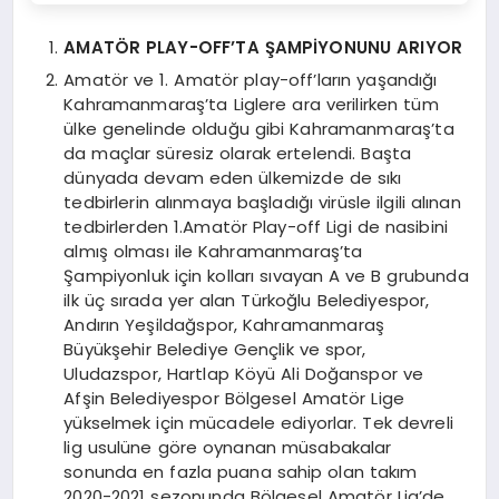
AMATÖR PLAY-OFF’TA ŞAMPİYONUNU ARIYOR
Amatör ve 1. Amatör play-off’ların yaşandığı
Kahramanmaraş’ta Liglere ara verilirken tüm
ülke genelinde olduğu gibi Kahramanmaraş’ta
da maçlar süresiz olarak ertelendi. Başta
dünyada devam eden ülkemizde de sıkı
tedbirlerin alınmaya başladığı virüsle ilgili alınan
tedbirlerden 1.Amatör Play-off Ligi de nasibini
almış olması ile Kahramanmaraş’ta
Şampiyonluk için kolları sıvayan A ve B grubunda
ilk üç sırada yer alan Türkoğlu Belediyespor,
Andırın Yeşildağspor, Kahramanmaraş
Büyükşehir Belediye Gençlik ve spor,
Uludazspor, Hartlap Köyü Ali Doğanspor ve
Afşin Belediyespor Bölgesel Amatör Lige
yükselmek için mücadele ediyorlar. Tek devreli
lig usulüne göre oynanan müsabakalar
sonunda en fazla puana sahip olan takım
2020-2021 sezonunda Bölgesel Amatör Lig’de