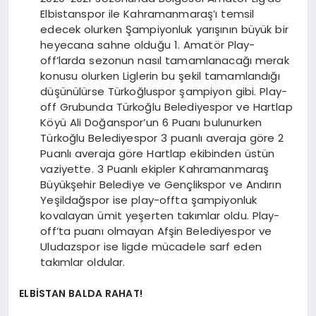
Elbistanspor ile Kahramanmaraş’ı temsil
edecek olurken Şampiyonluk yarışının büyük bir
heyecana sahne olduğu 1. Amatör Play-
off’larda sezonun nasıl tamamlanacağı merak
konusu olurken Liglerin bu şekil tamamlandığı
düşünülürse Türkoğluspor şampiyon gibi. Play-
off Grubunda Türkoğlu Belediyespor ve Hartlap
Köyü Ali Doğanspor’un 6 Puanı bulunurken
Türkoğlu Belediyespor 3 puanlı averaja göre 2
Puanlı averaja göre Hartlap ekibinden üstün
vaziyette. 3 Puanlı ekipler Kahramanmaraş
Büyükşehir Belediye ve Gençlikspor ve Andırın
Yeşildağspor ise play-offta şampiyonluk
kovalayan ümit yeşerten takımlar oldu. Play-
off’ta puanı olmayan Afşin Belediyespor ve
Uludazspor ise ligde mücadele sarf eden
takımlar oldular.
ELBİSTAN BALDA RAHAT!