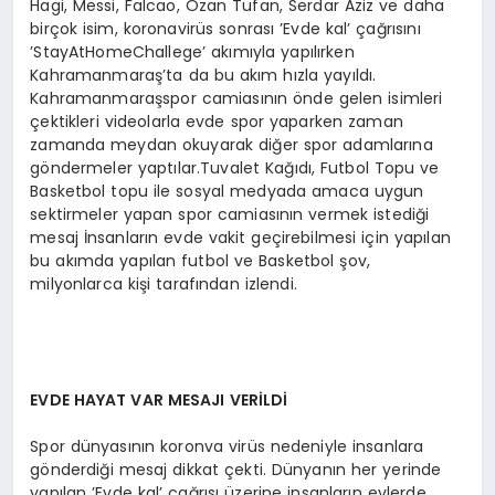
Hagi, Messi, Falcao, Ozan Tufan, Serdar Aziz ve daha
birçok isim, koronavirüs sonrası ’Evde kal’ çağrısını
’StayAtHomeChallege’ akımıyla yapılırken
Kahramanmaraş’ta da bu akım hızla yayıldı.
Kahramanmaraşspor camiasının önde gelen isimleri
çektikleri videolarla evde spor yaparken zaman
zamanda meydan okuyarak diğer spor adamlarına
göndermeler yaptılar.Tuvalet Kağıdı, Futbol Topu ve
Basketbol topu ile sosyal medyada amaca uygun
sektirmeler yapan spor camiasının vermek istediği
mesaj İnsanların evde vakit geçirebilmesi için yapılan
bu akımda yapılan futbol ve Basketbol şov,
milyonlarca kişi tarafından izlendi.
EVDE HAYAT VAR MESAJI VERİLDİ
Spor dünyasının koronva virüs nedeniyle insanlara
gönderdiği mesaj dikkat çekti. Dünyanın her yerinde
yapılan ’Evde kal’ çağrısı üzerine insanların evlerde