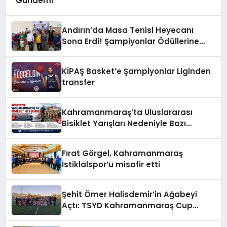
Gündemi
Andırın’da Masa Tenisi Heyecanı
Sona Erdi! Şampiyonlar Ödüllerine
Kavuştu
KİPAŞ Basket’e Şampiyonlar Liginden
transfer
Kahramanmaraş’ta Uluslararası
Bisiklet Yarışları Nedeniyle Bazı
Güzergahlar Trafiğe Kapatılacak
Fırat Görgel, Kahramanmaraş
İstiklalspor’u misafir etti
Şehit Ömer Halisdemir’in Ağabeyi
Açtı: TSYD Kahramanmaraş Cup
Başladı!