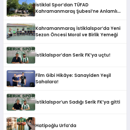
İstiklal Spor’dan TÜFAD
Kahramanmaraş Şubesi’ne Anlamlı
Ziyaret
Kahramanmaraş İstiklalspor’da Yeni
Sezon Öncesi Moral ve Birlik Yemeği
İstiklalspor’dan Serik FK’ya uçtu!
Film Gibi Hikâye: Sanayiden Yeşil
Sahalara!
İstiklalspor’un Sadığı Serik FK’ya gitti
Hatipoğlu Urfa’da