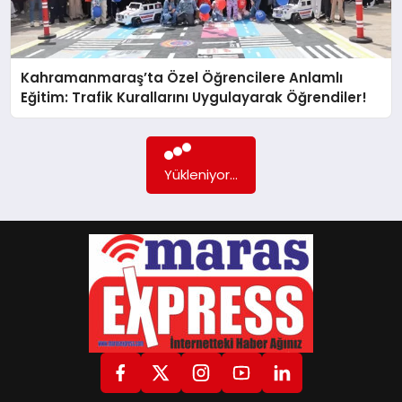
GÖKSUN
Kahramanmaraş’ta Özel Öğrencilere Anlamlı
Eğitim: Trafik Kurallarını Uygulayarak Öğrendiler!
TÜRKOĞLU
PAZARCIK
Yükleniyor...
KÜNYE
NURHAK