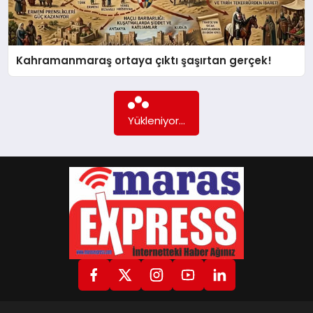
GÖKSUN
Kahramanmaraş ortaya çıktı şaşırtan gerçek!
TÜRKOĞLU
Daha fazla içerik yok...
PAZARCIK
KÜNYE
NURHAK