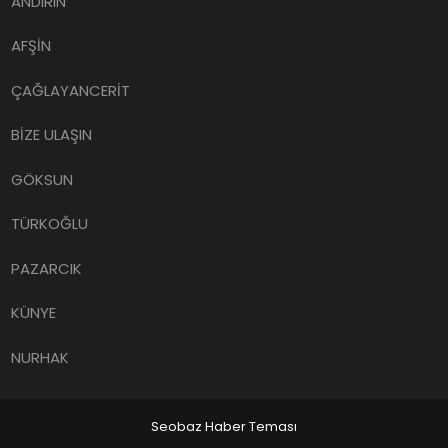
AFŞİN
ÇAĞLAYANCERİT
BİZE ULAŞIN
GÖKSUN
TÜRKOĞLU
PAZARCIK
KÜNYE
NURHAK
Seobaz Haber Teması
Sancaktepe
Kahramanmaraş Haber
Kahramanmaraş Beyaz Eşya Servisi