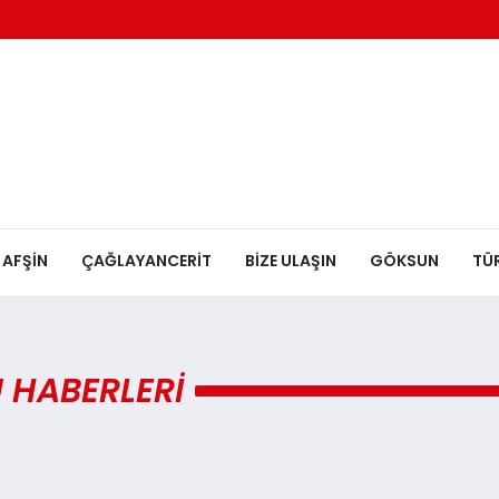
AFŞİN
ÇAĞLAYANCERİT
BİZE ULAŞIN
GÖKSUN
TÜ
 HABERLERI