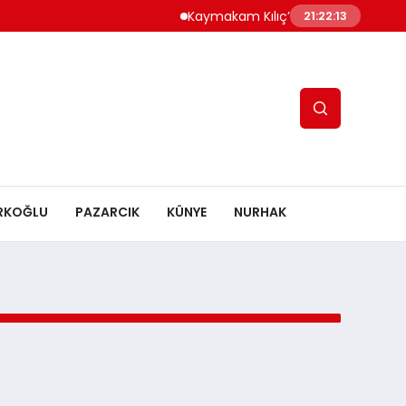
Kaymakam Kılıç’tan Kaymakam Bulut’
21:22:13
RKOĞLU
PAZARCIK
KÜNYE
NURHAK