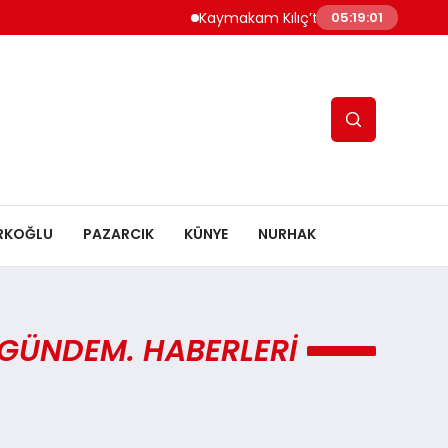
Kaymakam Kılıç’tan Kaymakam Bulut’a
05:19:01
RKOĞLU
PAZARCIK
KÜNYE
NURHAK
 GÜNDEM. HABERLERI