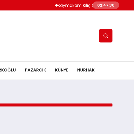
Kaymakam Kılıç’tan Kaymakam Bulut’a
02:47:36
RKOĞLU
PAZARCIK
KÜNYE
NURHAK