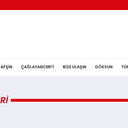
AFŞİN
ÇAĞLAYANCERİT
BİZE ULAŞIN
GÖKSUN
TÜ
RI