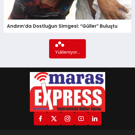
GÖKSUN
Andırın’da Dostluğun Simgesi: “Güller” Buluştu
TÜRKOĞLU
Yükleniyor...
PAZARCIK
KÜNYE
NURHAK