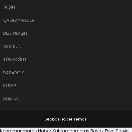
AFŞİN
ÇAĞLAYANCERİT
BİZE ULAŞIN
GÖKSUN
TÜRKOĞLU
PAZARCIK
KÜNYE
NURHAK
Seobaz Haber Teması
Sancaktepe
Kahramanmaraş Haber
Kahramanmaraş Beyaz Eşya Servisi