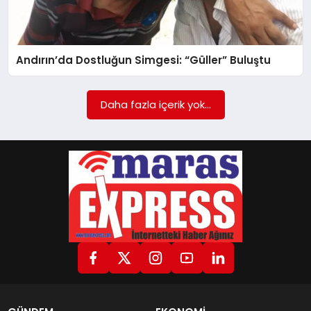
GÖKSUN
Andırın’da Dostluğun Simgesi: “Güller” Buluştu
TÜRKOĞLU
Daha fazla içerik yok...
PAZARCIK
KÜNYE
NURHAK