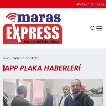
Kahramanmaraş’ta T
K.MARAŞ
HAVA DURUMU
Ana Sayfa
APP plaka
ANDIRIN
APP PLAKA HABERLERI
AFŞİN
ÇAĞLAYANCERİT
BİZE ULAŞIN