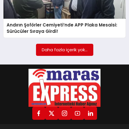
GÖKSUN
Andırın Şoförler Cemiyeti’nde APP Plaka Mesaisi:
Sürücüler Sıraya Girdi!
TÜRKOĞLU
Daha fazla içerik yok...
PAZARCIK
KÜNYE
NURHAK