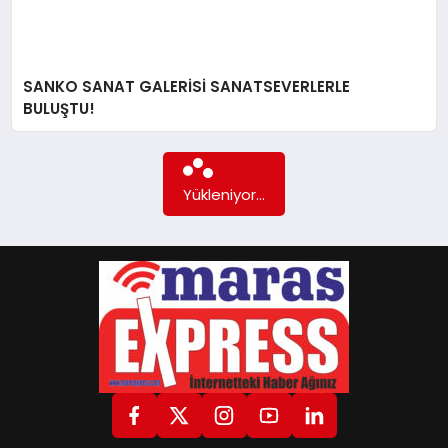
GÖKSUN
SANKO SANAT GALERİSİ SANATSEVERLERLE
BULUŞTU!
TÜRKOĞLU
PAZARCIK
Yükleniyor...
KÜNYE
NURHAK