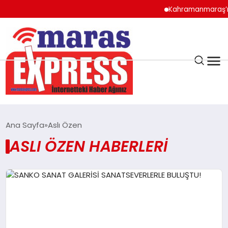
Kahramanmaraş’ın 
K.MARAŞ
HAVA DURUMU
Ana Sayfa
Aslı Özen
ANDIRIN
ASLI ÖZEN HABERLERI
AFŞİN
ÇAĞLAYANCERİT
BİZE ULAŞIN