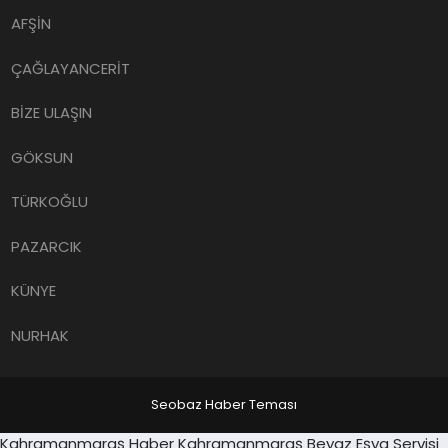
AFŞİN
ÇAĞLAYANCERİT
BİZE ULAŞIN
GÖKSUN
TÜRKOĞLU
PAZARCIK
KÜNYE
NURHAK
Seobaz Haber Teması
Sancaktepe
Kahramanmaraş Haber
Kahramanmaraş Beyaz Eşya Servisi