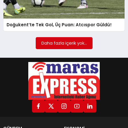
GÖKSUN
Doğukent’te Tek Gol, Üç Puan: Atcıspor Güldü!
TÜRKOĞLU
Daha fazla içerik yok...
PAZARCIK
KÜNYE
NURHAK