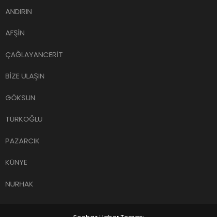
ANDIRIN
AFŞİN
ÇAĞLAYANCERİT
BİZE ULAŞIN
GÖKSUN
TÜRKOĞLU
PAZARCIK
KÜNYE
NURHAK
Seobaz Haber Teması