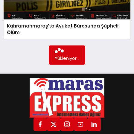
GÖKSUN
Kahramanmaraş’ta Avukat Bürosunda Şüpheli
Ölüm
TÜRKOĞLU
Daha fazla içerik yok...
PAZARCIK
KÜNYE
NURHAK