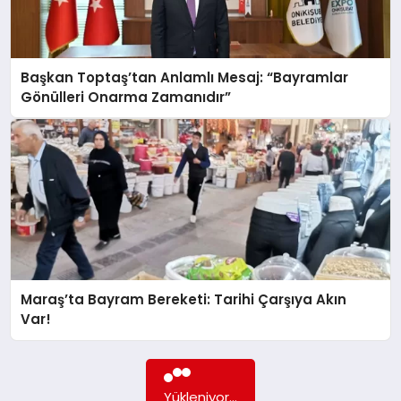
GÖKSUN
Başkan Toptaş’tan Anlamlı Mesaj: “Bayramlar
Gönülleri Onarma Zamanıdır”
TÜRKOĞLU
PAZARCIK
KÜNYE
NURHAK
Maraş’ta Bayram Bereketi: Tarihi Çarşıya Akın
Var!
Yükleniyor...