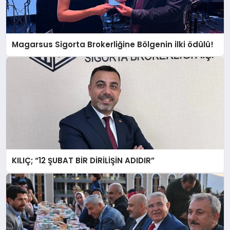
GÖKSUN
Magarsus Sigorta Brokerliğine Bölgenin ilki ödülü!
TÜRKOĞLU
PAZARCIK
KÜNYE
NURHAK
KILIÇ; “12 ŞUBAT BİR DİRİLİŞİN ADIDIR”