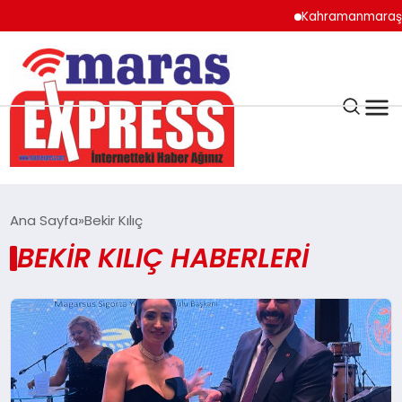
Kahramanmaraş’ta Te
K.MARAŞ
HAVA DURUMU
Ana Sayfa
Bekir Kılıç
ANDIRIN
BEKIR KILIÇ HABERLERI
AFŞİN
ÇAĞLAYANCERİT
BİZE ULAŞIN