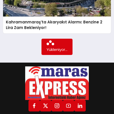
GÖKSUN
Kahramanmaraş’ta Akaryakıt Alarmı: Benzine 2
Lira Zam Bekleniyor!
TÜRKOĞLU
PAZARCIK
Yükleniyor...
KÜNYE
NURHAK