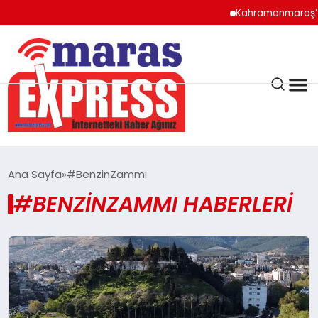
Kahramanmaraş’ta T
K.MARAŞ
HAVA DURUMU
Ana Sayfa
#BenzinZammı
ANDIRIN
#BENZINZAMMI HABERLERI
AFŞİN
ÇAĞLAYANCERİT
BİZE ULAŞIN