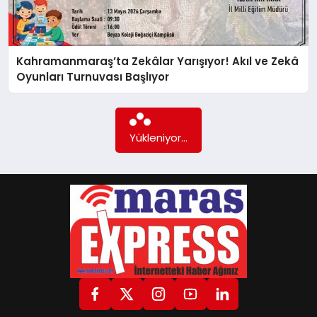
GÖKSUN
Kahramanmaraş’ta Zekâlar Yarışıyor! Akıl ve Zekâ
Oyunları Turnuvası Başlıyor
TÜRKOĞLU
Daha fazla içerik yok...
PAZARCIK
KÜNYE
NURHAK