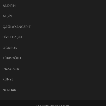
ANDIRIN
AFŞİN
ÇAĞLAYANCERİT
BİZE ULAŞIN
GÖKSUN
TÜRKOĞLU
PAZARCIK
KÜNYE
NURHAK
Seobaz Haber Teması