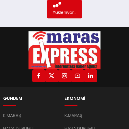
Daha fazla içerik yok...
GÜNDEM
EKONOMİ
K.MARAŞ
K.MARAŞ
HAVA DURUMU
HAVA DURUMU