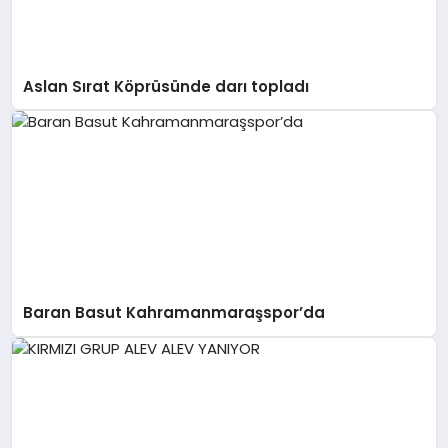
GÖKSUN
Aslan Sırat Köprüsünde darı topladı
TÜRKOĞLU
PAZARCIK
KÜNYE
NURHAK
Baran Basut Kahramanmaraşspor’da