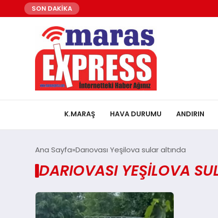
SON DAKİKA
K.MARAŞ
HAVA DURUMU
ANDIRIN
Ana Sayfa
Darıovası Yeşilova sular altında
DARIOVASI YEŞILOVA SU