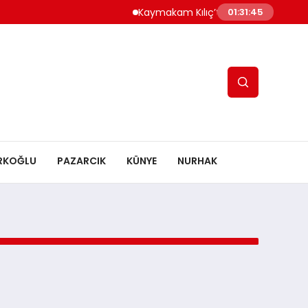
Kaymakam Kılıç’tan Kaymakam Bulut’
01:31:45
RKOĞLU
PAZARCIK
KÜNYE
NURHAK