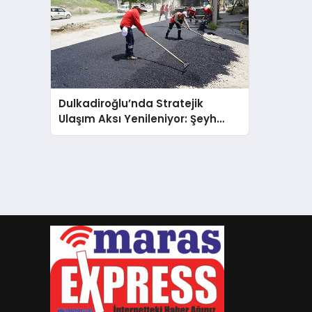
Dulkadiroğlu’nda Stratejik
Ulaşım Aksı Yenileniyor: Şeyh
Şamil ve Vezir Hoca Bulvarları
Sıcak Asfalta Kavuşuyor