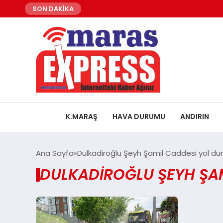
SON DAKİKA
K.MARAŞ
HAVA DURUMU
ANDIRIN
Ana Sayfa
Dulkadiroğlu Şeyh Şamil Caddesi yol du
DULKADIROĞLU ŞEYH ŞAM