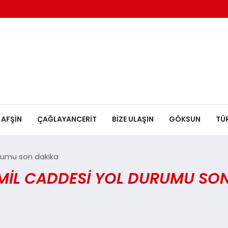
AFŞİN
ÇAĞLAYANCERİT
BİZE ULAŞIN
GÖKSUN
TÜ
rumu son dakika
IL CADDESI YOL DURUMU SON