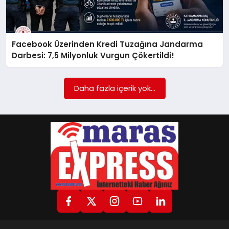
GÖKSUN
Facebook Üzerinden Kredi Tuzağına Jandarma
Darbesi: 7,5 Milyonluk Vurgun Çökertildi!
TÜRKOĞLU
Daha fazla içerik yok...
PAZARCIK
KÜNYE
NURHAK