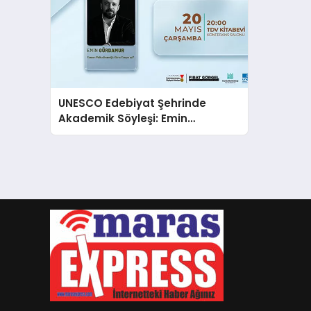
UNESCO Edebiyat Şehrinde
Akademik Söyleşi: Emin
Gürdamur ‘Yazının
Psikodinamiğini’ Ele Alacak