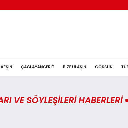
AFŞİN
ÇAĞLAYANCERİT
BİZE ULAŞIN
GÖKSUN
TÜ
I VE SÖYLEŞILERI HABERLERI