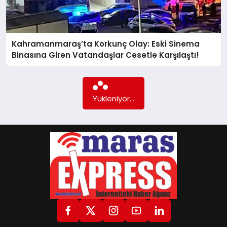
GÖKSUN
Kahramanmaraş’ta Korkunç Olay: Eski Sinema
Binasına Giren Vatandaşlar Cesetle Karşılaştı!
TÜRKOĞLU
Daha fazla içerik yok...
PAZARCIK
KÜNYE
NURHAK