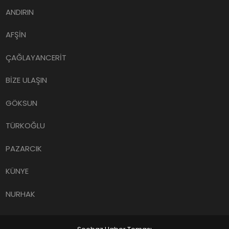
ANDIRIN
AFŞİN
ÇAĞLAYANCERİT
BİZE ULAŞIN
GÖKSUN
TÜRKOĞLU
PAZARCIK
KÜNYE
NURHAK
Seobaz Haber Teması