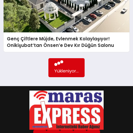
GÖKSUN
TÜRKOĞLU
Genç Çiftlere Müjde, Evlenmek Kolaylaşıyor!
Onikişubat’tan Önsen’e Dev Kır Düğün Salonu
PAZARCIK
Daha fazla içerik yok...
KÜNYE
NURHAK