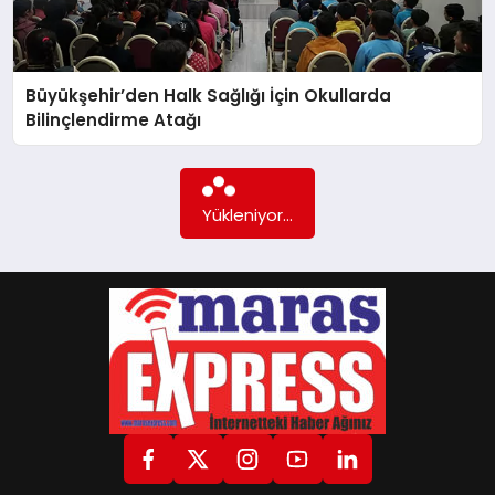
GÖKSUN
Büyükşehir’den Halk Sağlığı İçin Okullarda
Bilinçlendirme Atağı
TÜRKOĞLU
Daha fazla içerik yok...
PAZARCIK
KÜNYE
NURHAK