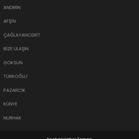
ANDIRIN
AFŞİN
ÇAĞLAYANCERİT
BİZE ULAŞIN
GÖKSUN
TÜRKOĞLU
PAZARCIK
KÜNYE
NURHAK
Seobaz Haber Teması