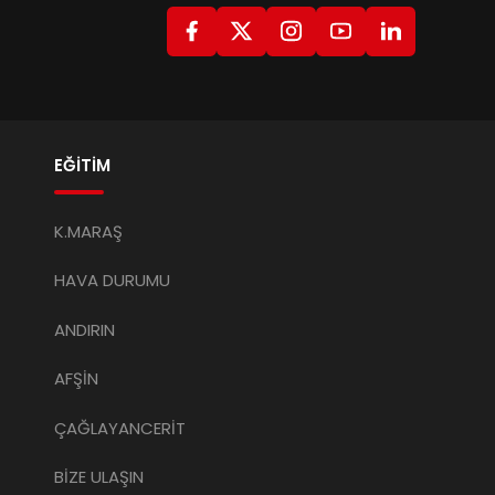
imli
Kahramanmaraş’ta Çevre
Yatırımı
r
Atıksu Sorunu Tarih Oldu