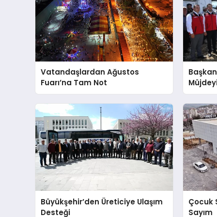
Vatandaşlardan Ağustos
Başkan
Fuarı’na Tam Not
Müjdeyi
Bin Ton
Sarıms
Oluyor!
Büyükşehir’den Üreticiye Ulaşım
Çocuk S
Desteği
Sayım