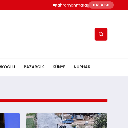
Kahramanmaraş’ın Doğa Hazinesi Artık Gü
04:14:59
RKOĞLU
PAZARCIK
KÜNYE
NURHAK