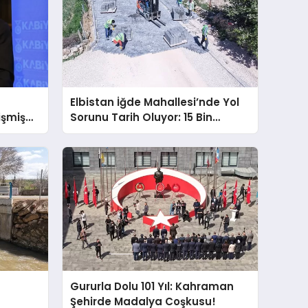
Elbistan İğde Mahallesi’nde Yol
işmiş
Sorunu Tarih Oluyor: 15 Bin
ıl
Metrekarelik Dev Dönüşüm!
Gururla Dolu 101 Yıl: Kahraman
Şehirde Madalya Coşkusu!