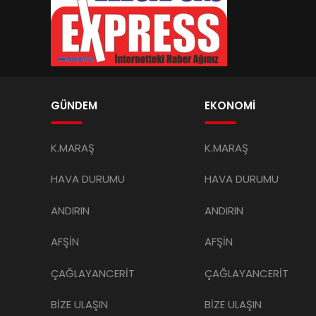
Kahramanmaraş Otizm İçin Tek
Büyükş
Yürek
Çevreci
Tesisi K
Memur-Sen’den Büyükşehir’e
Edebiy
Ziyaret
Haftası