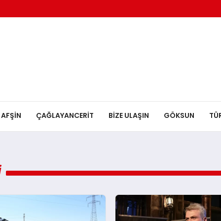
AFŞİN
ÇAĞLAYANCERİT
BİZE ULAŞIN
GÖKSUN
TÜ
I