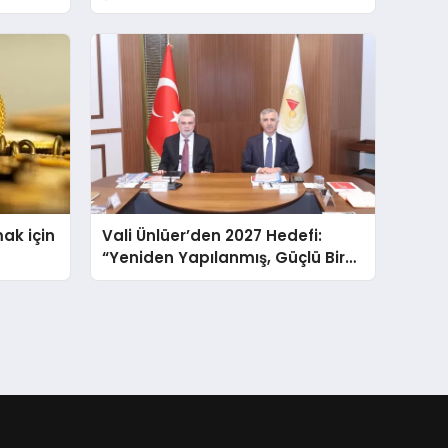
k için
Vali Ünlüer’den 2027 Hedefi:
“Yeniden Yapılanmış, Güçlü Bir
Kahramanmaraş”