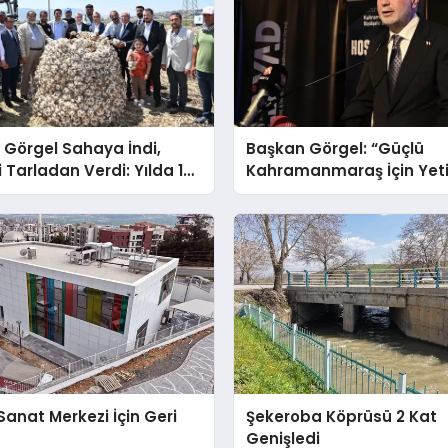
 Görgel Sahaya İndi,
Başkan Görgel: “Güçlü
 Tarladan Verdi: Yılda 17
Kahramanmaraş İçin Yet
 Üretiyoruz, Pazarcık
İnsan Kaynağı ve Ortak Ak
ağı Dünya Markası
Şart”
anat Merkezi İçin Geri
Şekeroba Köprüsü 2 Kat
Genişledi