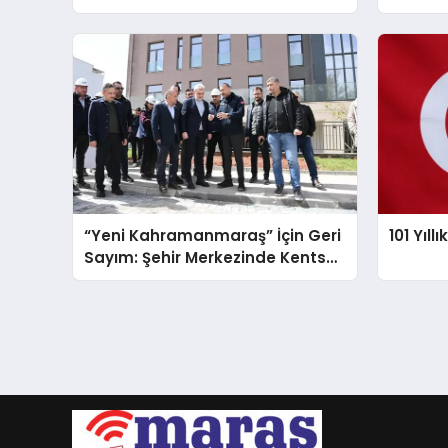
“Yeni Kahramanmaraş” İçin Geri
101 Yıll
Sayım: Şehir Merkezinde Kentsel
Tasarımda Sona Gelindi