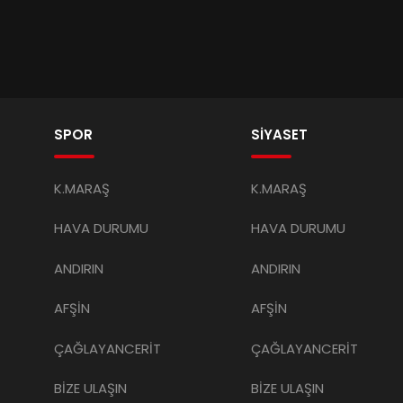
ehir’den Türkoğlu’nda
Başkan Gökşen’den 8 Yet
 Hamle: Atıksu Arıtma
Aileye Yeni Ev Sözü
apasitesi Artırıldı
at Şehri’nde Kütüphane
Üç Evladın Hatırası Tek Bi
Odada Yaşıyor