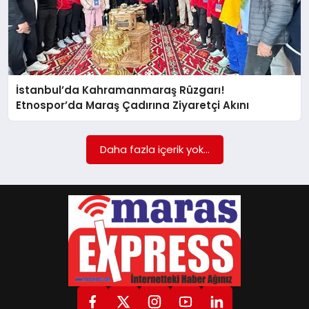
GÖKSUN
TÜRKOĞLU
İstanbul’da Kahramanmaraş Rüzgarı!
Etnospor’da Maraş Çadırına Ziyaretçi Akını
PAZARCIK
Daha fazla içerik yok...
KÜNYE
NURHAK