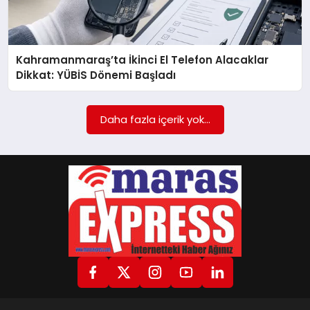
GÖKSUN
Kahramanmaraş’ta İkinci El Telefon Alacaklar
Dikkat: YÜBİS Dönemi Başladı
TÜRKOĞLU
Daha fazla içerik yok...
PAZARCIK
KÜNYE
NURHAK