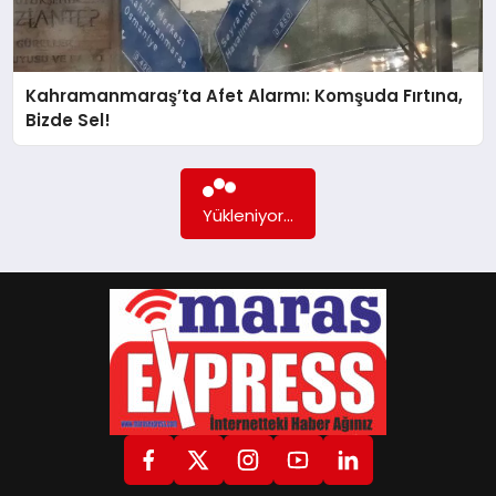
GÖKSUN
Kahramanmaraş’ta Afet Alarmı: Komşuda Fırtına,
Bizde Sel!
TÜRKOĞLU
PAZARCIK
Yükleniyor...
KÜNYE
NURHAK