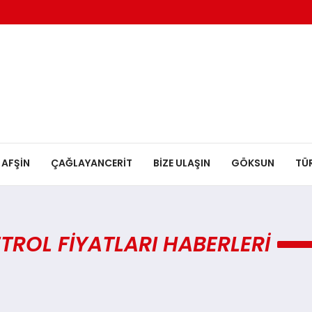
AFŞİN
ÇAĞLAYANCERİT
BİZE ULAŞIN
GÖKSUN
TÜ
TROL FIYATLARI HABERLERI