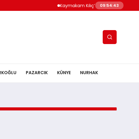
Kaymakam Kılıç’tan Kaymakam Bulut’a 
09:54:43
RKOĞLU
PAZARCIK
KÜNYE
NURHAK