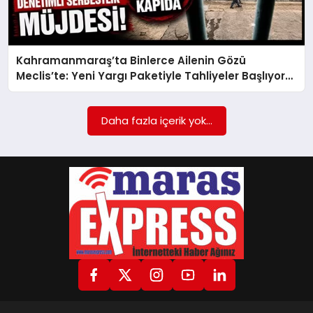
GÖKSUN
Kahramanmaraş’ta Binlerce Ailenin Gözü
Meclis’te: Yeni Yargı Paketiyle Tahliyeler Başlıyor
TÜRKOĞLU
mu?
Daha fazla içerik yok...
PAZARCIK
KÜNYE
NURHAK