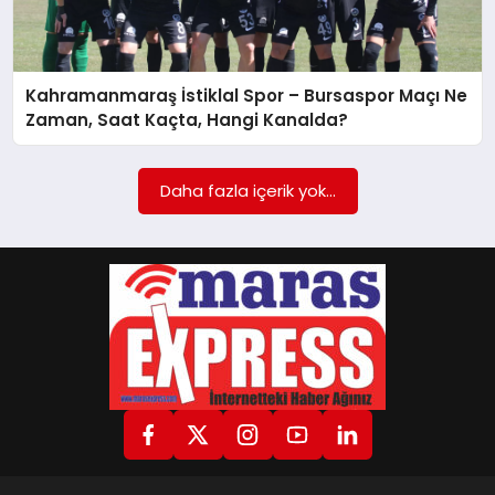
GÖKSUN
Kahramanmaraş İstiklal Spor – Bursaspor Maçı Ne
Zaman, Saat Kaçta, Hangi Kanalda?
TÜRKOĞLU
Daha fazla içerik yok...
PAZARCIK
KÜNYE
NURHAK