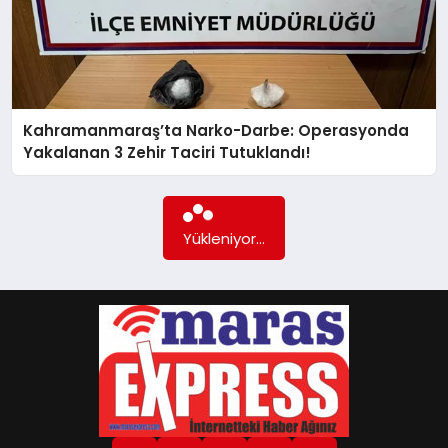
GÖKSUN
TÜRKOĞLU
Kahramanmaraş’ta Narko-Darbe: Operasyonda
Yakalanan 3 Zehir Taciri Tutuklandı!
PAZARCIK
Daha fazla içerik yok...
KÜNYE
NURHAK